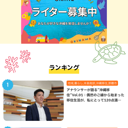
ランキング
地域,暮らし,本島南部,沖縄移住,那覇市
アナウンサーが語る”沖縄移
住”Vol.01：偶然のご縁から始まった
移住生活が、私にとって120点満点
になった理由