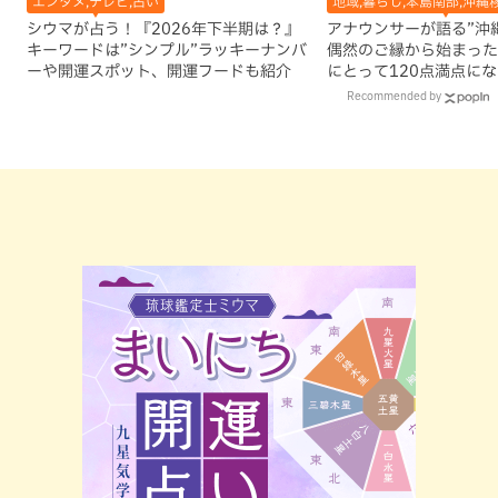
エンタメ,テレビ,占い
地域,暮らし,本島南部,沖縄
シウマが占う！『2026年下半期は？』
アナウンサーが語る”沖縄移
キーワードは”シンプル”ラッキーナンバ
偶然のご縁から始まった
ーや開運スポット、開運フードも紹介
にとって120点満点に
Recommended by