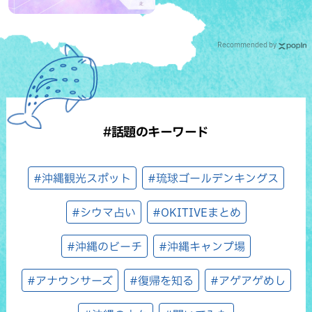
Recommended by
#話題のキーワード
#沖縄観光スポット
#琉球ゴールデンキングス
#シウマ占い
#OKITIVEまとめ
#沖縄のビーチ
#沖縄キャンプ場
#アナウンサーズ
#復帰を知る
#アゲアゲめし