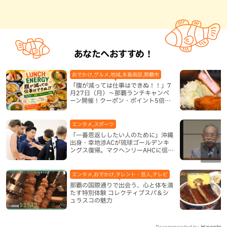
あなたへおすすめ！
おでかけ,グルメ,地域,本島南部,那覇市
「腹が減っては仕事はできぬ！！」7
月27日（月）〜那覇ランチキャンペ
ーン開催！クーポン・ポイント5倍・
限定グッズが当たる12日間
エンタメ,スポーツ
「一番恩返ししたい人のために」沖縄
出身・幸地渉ACが琉球ゴールデンキ
ングス復帰。マクヘンリーAHCに信頼
を寄せる理由
エンタメ,おでかけ,タレント・芸人,テレビ
那覇の国際通りで出会う、心と体を満
たす特別体験 コレクティブスパ＆シ
ュラスコの魅力
Recommended by