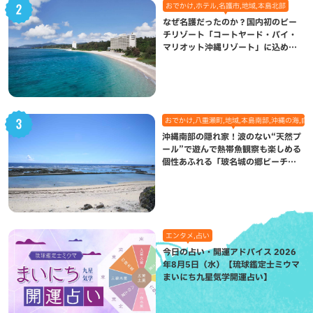
おでかけ,ホテル,名護市,地域,本島北部
なぜ名護だったのか？国内初のビー
チリゾート「コートヤード・バイ・
マリオット沖縄リゾート」に込めら
れた想い
おでかけ,八重瀬町,地域,本島南部,沖縄の海,自
沖縄南部の隠れ家！波のない“天然プ
ール”で遊んで熱帯魚観察も楽しめる
個性あふれる「玻名城の郷ビーチ」
（八重瀬町）
エンタメ,占い
今日の占い・開運アドバイス 2026
年8月5日（水）【琉球鑑定士ミウマ
まいにち九星気学開運占い】