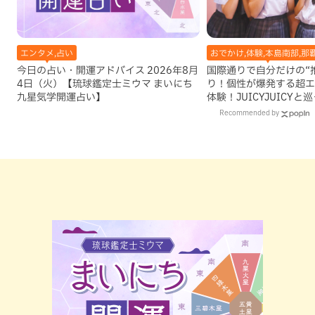
エンタメ,占い
おでかけ,体験,本島南部,那
今日の占い・開運アドバイス 2026年8月
国際通りで自分だけの“
4日（火）【琉球鑑定士ミウマ まいにち
り！個性が爆発する超エ
九星気学開運占い】
体験！JUICYJUICY
を探す
Recommended by