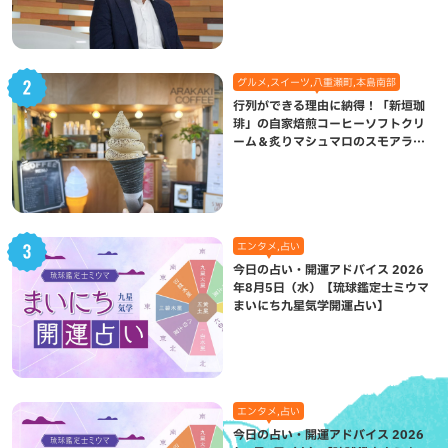
グルメ,スイーツ,八重瀬町,本島南部
行列ができる理由に納得！「新垣珈
琲」の自家焙煎コーヒーソフトクリ
ーム＆炙りマシュマロのスモアラテ
が絶品（八重瀬町）
エンタメ,占い
今日の占い・開運アドバイス 2026
年8月5日（水）【琉球鑑定士ミウマ
まいにち九星気学開運占い】
エンタメ,占い
今日の占い・開運アドバイス 2026