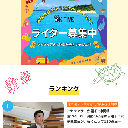
ランキング
地域,暮らし,本島南部,沖縄移住,那覇市
アナウンサーが語る”沖縄移
住”Vol.01：偶然のご縁から始まった
移住生活が、私にとって120点満点
になった理由