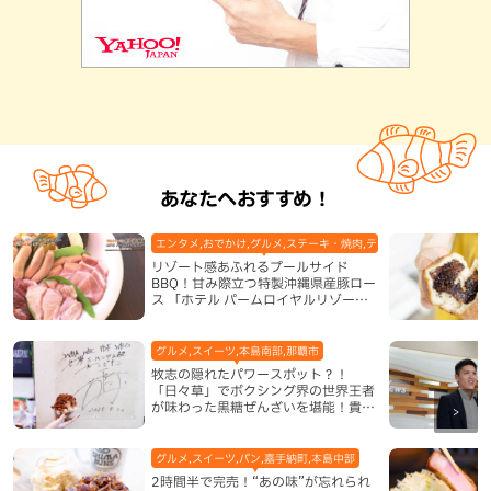
あなたへおすすめ！
エンタメ,おでかけ,グルメ,ステーキ・焼肉,テレビ,ホテル,地域,本島
リゾート感あふれるプールサイド
BBQ！甘み際立つ特製沖縄県産豚ロー
ス 「ホテル パームロイヤルリゾート
国際通り」（那覇市）
グルメ,スイーツ,本島南部,那覇市
牧志の隠れたパワースポット？！
「日々草」でボクシング界の世界王者
が味わった黒糖ぜんざいを堪能！貴重
なサインと手作りケーキも要チェック
（那覇市）
グルメ,スイーツ,パン,嘉手納町,本島中部
2時間半で完売！“あの味”が忘れられ