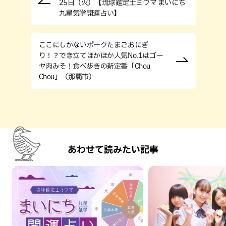
25日（火）【琉球鑑定士ミウマ まいにち
九星気学開運占い】
ここにしかないポークたまごおにぎ
り！？でき立てほかほか人気No.1はゴー
ヤ肉みそ！食べ歩きの新定番「Chou
Chou」（那覇市）
あわせて読みたい記事