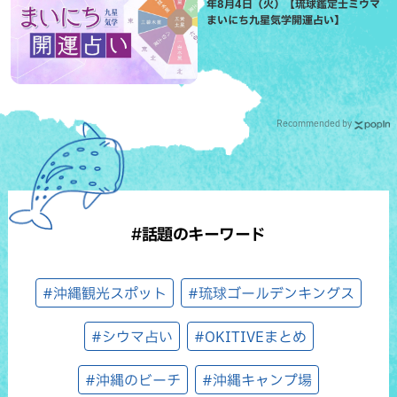
年8月4日（火）【琉球鑑定士ミウマ
まいにち九星気学開運占い】
Recommended by
#話題のキーワード
#沖縄観光スポット
#琉球ゴールデンキングス
#シウマ占い
#OKITIVEまとめ
#沖縄のビーチ
#沖縄キャンプ場