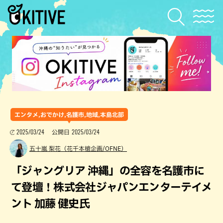
エンタメ,おでかけ,名護市,地域,本島北部
2025/03/24
2025/03/24
公開日
五十嵐 梨花（花千本槍企画/OFNE）
「ジャングリア 沖縄」の全容を名護市に
て登壇！株式会社ジャパンエンターテイメ
ント 加藤 健史氏