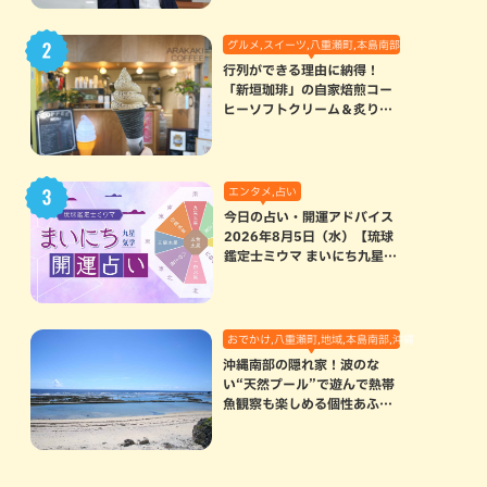
グルメ,スイーツ,八重瀬町,本島南部
行列ができる理由に納得！
「新垣珈琲」の自家焙煎コー
ヒーソフトクリーム＆炙りマ
シュマロのスモアラテが絶品
（八重瀬町）
エンタメ,占い
今日の占い・開運アドバイス
2026年8月5日（水）【琉球
鑑定士ミウマ まいにち九星気
学開運占い】
おでかけ,八重瀬町,地域,本島南部,沖縄の海,自然
沖縄南部の隠れ家！波のな
い“天然プール”で遊んで熱帯
魚観察も楽しめる個性あふれ
る「玻名城の郷ビーチ」（八
重瀬町）