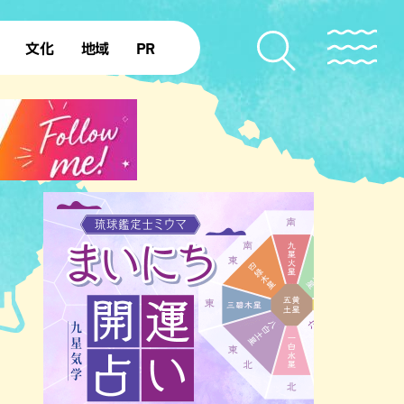
文化
地域
PR
復帰50年
本島北部
本島中部
本島南部
先島諸島
北部離島
南部離島