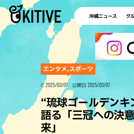
沖縄ニュース
グ
ラ
テイ
すし
沖
エンタメ,スポーツ
2025/03/07
2025/03/07
公開日
洋食・
“琉球ゴールデンキ
ステー
語る「三冠への決
その他
来」
ブッフェ