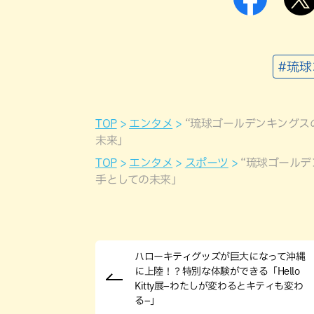
#琉
TOP
エンタメ
“琉球ゴールデンキングス
未来」
TOP
エンタメ
スポーツ
“琉球ゴール
手としての未来」
ハローキティグッズが巨大になって沖縄
に上陸！？特別な体験ができる「Hello
Kitty展–わたしが変わるとキティも変わ
る–」