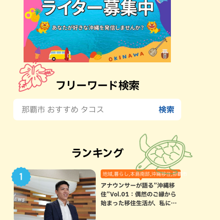
フリーワード検索
ランキング
地域,暮らし,本島南部,沖縄移住,那覇市
アナウンサーが語る”沖縄移
住”Vol.01：偶然のご縁から
始まった移住生活が、私にと
って120点満点になった理由