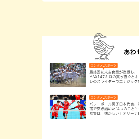
あわ
エンタメ,スポーツ
最終回に末吉良丞が登板し、
MAX147キロの真っ直ぐと
レのスライダーでエナジック
抑え、４対３で沖縄尚学優勝
エンタメ,スポーツ
バレーボール男子日本代表、
宿で突き詰めた“4つのこと”
監督は「懐かしい」アリーナ