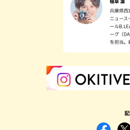
植草 凜
兵庫県西宮
ニュース
ールB.L
ーグ（D
を担当。
記