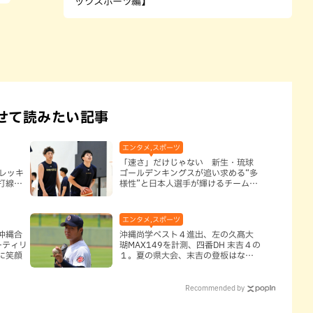
ックスポーツ編】
せて読みたい記事
エンタメ,スポーツ
「速さ」だけじゃない 新生・琉球
キレッキ
ゴールデンキングスが追い求める“多
打線を
様性”と日本人選手が輝けるチームと
は
エンタメ,スポーツ
沖縄合
沖縄尚学ベスト４進出、左の久髙大
…ティリ
瑚MAX149を計測、四番DH 末吉４の
に笑顔
１。夏の県大会、末吉の登板はなし
と判断していいのか
Recommended by