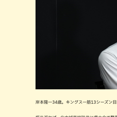
岸本隆一34歳。キングス一筋13シーズン