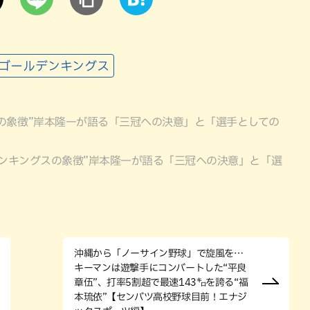
球ゴールデンキングス
の象徴”岸本隆一が語る「三冠への決意」と「選手としての
デンキングスの象徴”岸本隆一が語る「三冠への決意」と「選
沖縄から「ノーサイン野球」で旋風を…
キーマンは遊撃手にコンバートした“平良
章伍”、打率5割超で最速143㌔を誇る“福
本琉依”【センバツ高校野球目前！エナジ