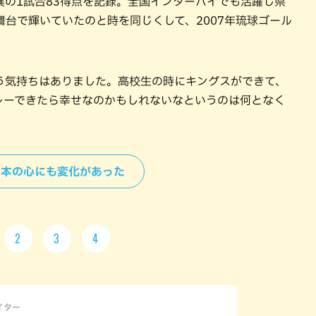
の1試合83得点を記録。全国インターハイでも活躍し県
台で輝いていたのと時を同じくして、2007年琉球ゴール
う気持ちはありました。高校生の時にキングスができて、
レーできたら幸せなのかもしれないなというのは何となく
＞岸本の心にも変化があった
2
3
4
ライター