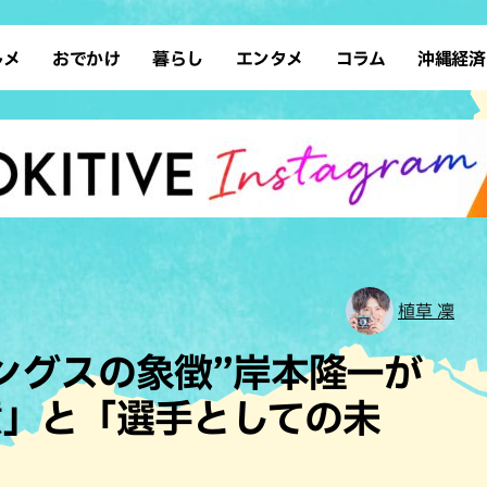
ルメ
おでかけ
暮らし
エンタメ
コラム
沖縄経済
ーメン
デート
沖縄そば
レシピ
スポーツ
ドライブ
SDGs
占い
クアウト
散歩
ファッション
カフェ
タレント・芸人
ソロ活
ローカルニュース
テレビ
・魚料理
自然
和食・日本料理
沖縄移住
イベント
子ども
沖縄旧暦行事
縄料理
歴史
アジア・エスニック
体験
中華
レジャー
イタリアン
アート
植草 凜
西洋料理
ショッピング
フレンチ
ホテル
ングスの象徴”岸本隆一が
キ・焼肉
サウナ
焼鳥・串料理
公園
意」と「選手としての未
の肉料理
沖縄の海
居酒屋・バー
・バイキング
スイーツ