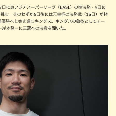
パン
カレー
7日に東アジアスーパーリーグ（EASL）の準決勝・9日に
バーガー
タコス・タコライス
挑む。そのわずか6日後には天皇杯の決勝戦（15日）が控
杯優勝へと突き進むキングス。キングスの象徴としてチー
ー岸本隆一に三冠への決意を聞いた。