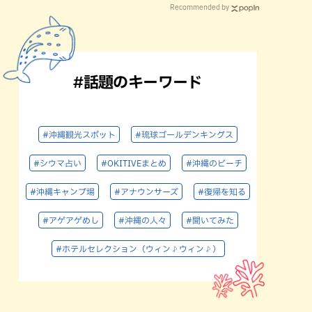
Recommended by
#話題のキーワード
#沖縄観光スポット
#琉球ゴールデンキングス
#シウマ占い
#OKITIVEまとめ
#沖縄のビーチ
#沖縄キャンプ場
#アナウンサーズ
#復帰を知る
#アゲアゲめし
#沖縄の人々
#聞いてみた
#ホテルセレクション（ウィン♪ウィン♪）