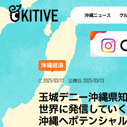
沖縄ニュース
グ
ラ
テイ
すし
沖
沖縄経済
2025/03/13
2025/03/13
公開日
洋食・
玉城デニー沖縄県
ステー
世界に発信してい
その他
沖縄へポテンシャル
ブッフェ