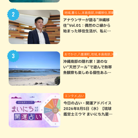
地域,暮らし,本島南部,沖縄移住,那覇市
アナウンサーが語る”沖縄移
住”Vol.01：偶然のご縁から
始まった移住生活が、私にと
って120点満点になった理由
おでかけ,八重瀬町,地域,本島南部,沖縄の海,自然
沖縄南部の隠れ家！波のな
い“天然プール”で遊んで熱帯
魚観察も楽しめる個性あふれ
る「玻名城の郷ビーチ」（八
重瀬町）
エンタメ,占い
今日の占い・開運アドバイス
2026年8月5日（水）【琉球
鑑定士ミウマ まいにち九星気
学開運占い】