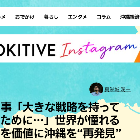
ルメ
おでかけ
暮らし
エンタメ
コラム
沖縄経済
ーメン
デート
沖縄そば
レシピ
スポーツ
ドライブ
SDGs
占い
クアウト
散歩
ファッション
カフェ
タレント・芸人
ソロ活
ローカルニュース
テレビ
・魚料理
自然
和食・日本料理
沖縄移住
イベント
子ども
沖縄旧暦行事
縄料理
歴史
アジア・エスニック
体験
中華
レジャー
イタリアン
アート
真栄城 潤一
西洋料理
ショッピング
フレンチ
ホテル
知事「大きな戦略を持って
キ・焼肉
サウナ
焼鳥・串料理
公園
くために…」世界が憧れる
の肉料理
沖縄の海
居酒屋・バー
を価値に沖縄を“再発見”
・バイキング
スイーツ