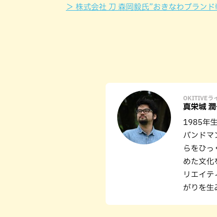
＞ 株式会社 刀 森岡毅氏”おきなわブラン
OKITIVE
真栄城 潤
1985
バンドマ
らをひっ
めた文化
リエイテ
がりを生