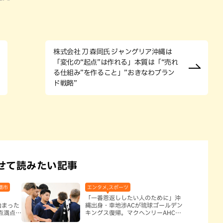
株式会社 刀 森岡氏 ジャングリア沖縄は
「変化の“起点”は作れる」本質は「“売れ
る仕組み”を作ること」”おきなわブラン
ド戦略”
せて読みたい記事
覇市
エンタメ,スポーツ
「一番恩返ししたい人のために」沖
始まった
縄出身・幸地渉ACが琉球ゴールデン
点満点に
キングス復帰。マクヘンリーAHCに
信頼を寄せる理由