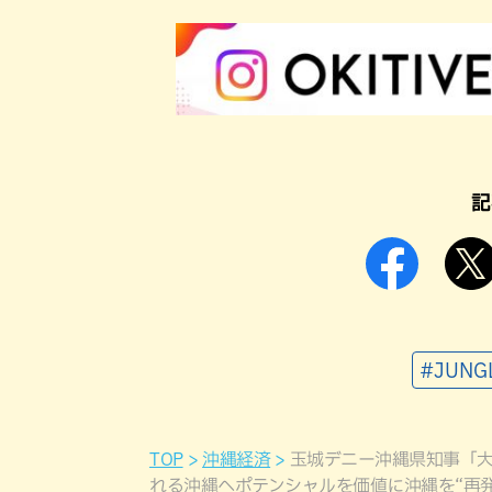
記
#JUN
TOP
沖縄経済
玉城デニー沖縄県知事「
れる沖縄へポテンシャルを価値に沖縄を“再発