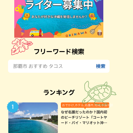
フリーワード検索
ランキング
おでかけ,ホテル,名護市,地域,本島北部
なぜ名護だったのか？国内初
のビーチリゾート「コートヤ
ード・バイ・マリオット沖縄
リゾート」に込められた想い