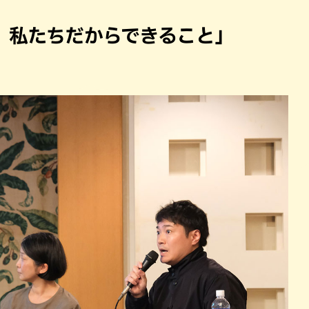
パン
カレー
バーガー
タコス・タコライス
、私たちだからできること」