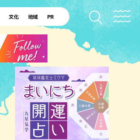
文化
地域
PR
復帰50年
本島北部
本島中部
本島南部
先島諸島
北部離島
南部離島