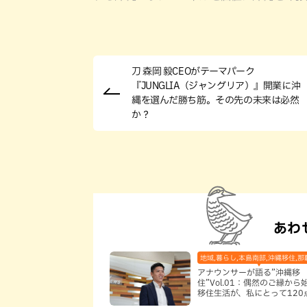
刀 森岡 毅CEOがテーマパーク
『JUNGLIA（ジャングリア）』開業に沖
縄を選んだ勝ち筋。その先の未来は必然
か？
あわ
地域,暮らし,本島南部,沖縄移住,那
アナウンサーが語る”沖縄移
住”Vol.01：偶然のご縁から
移住生活が、私にとって120
なった理由