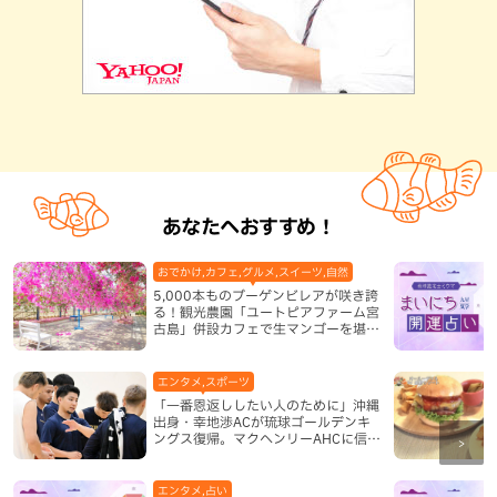
あなたへおすすめ！
おでかけ,カフェ,グルメ,スイーツ,自然
5,000本ものブーゲンビレアが咲き誇
る！観光農園「ユートピアファーム宮
古島」併設カフェで生マンゴーを堪能
（宮古島）
エンタメ,スポーツ
「一番恩返ししたい人のために」沖縄
出身・幸地渉ACが琉球ゴールデンキ
ングス復帰。マクヘンリーAHCに信頼
を寄せる理由
エンタメ,占い