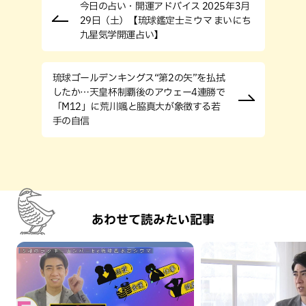
今日の占い・開運アドバイス 2025年3月
29日（土）【琉球鑑定士ミウマ まいにち
九星気学開運占い】
琉球ゴールデンキングス“第2の矢”を払拭
したか…天皇杯制覇後のアウェー4連勝で
「M12」に荒川颯と脇真大が象徴する若
手の自信
あわせて読みたい記事