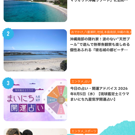
マリオット沖縄リゾート」に込めら
れた想い
おでかけ,八重瀬町,地域,本島南部,沖縄の海,自
沖縄南部の隠れ家！波のない“天然プ
ール”で遊んで熱帯魚観察も楽しめる
個性あふれる「玻名城の郷ビーチ」
（八重瀬町）
エンタメ,占い
今日の占い・開運アドバイス 2026
年8月5日（水）【琉球鑑定士ミウマ
まいにち九星気学開運占い】
エンタメ,スポーツ