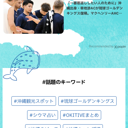
「一番恩返ししたい人のために」沖
縄出身・幸地渉ACが琉球ゴールデン
キングス復帰。マクヘンリーAHCに
信頼を寄せる理由
Recommended by
#話題のキーワード
#沖縄観光スポット
#琉球ゴールデンキングス
#シウマ占い
#OKITIVEまとめ