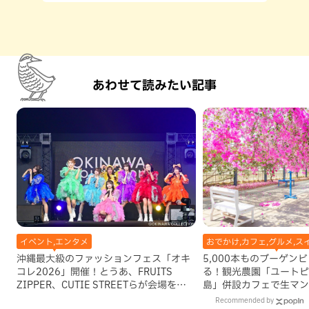
あわせて読みたい記事
イベント,エンタメ
おでかけ,カフェ,グルメ,ス
沖縄最大級のファッションフェス「オキ
5,000本ものブーゲン
コレ2026」開催！とうあ、FRUITS
る！観光農園「ユートピ
ZIPPER、CUTIE STREETらが会場を魅
島」併設カフェで生マン
了
古島）
Recommended by