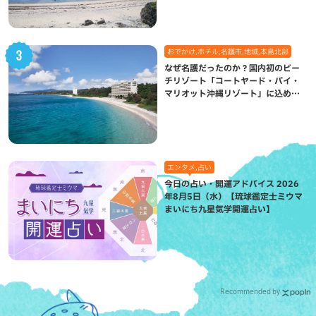
おでかけ,ホテル,名護市,地域,本島北部
なぜ名護だったのか？国内初のビー
チリゾート「コートヤード・バイ・
マリオット沖縄リゾート」に込めら
れた想い
エンタメ,占い
今日の占い・開運アドバイス 2026
年8月5日（水）【琉球鑑定士ミウマ
まいにち九星気学開運占い】
Recommended by