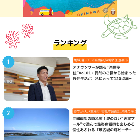
ランキング
地域,暮らし,本島南部,沖縄移住,那覇市
アナウンサーが語る”沖縄移
住”Vol.01：偶然のご縁から始まった
移住生活が、私にとって120点満点
になった理由
おでかけ,八重瀬町,地域,本島南部,沖縄の海,自
沖縄南部の隠れ家！波のない“天然プ
ール”で遊んで熱帯魚観察も楽しめる
個性あふれる「玻名城の郷ビーチ」
（八重瀬町）