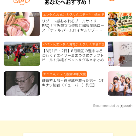
あなたへおすすめ！
エンタメ,おでかけ,グルメ,ステーキ・焼肉,テレビ,ホテル,地域,本島
リゾート感あふれるプールサイド
BBQ！甘み際立つ特製沖縄県産豚ロー
ス 「ホテル パームロイヤルリゾート
国際通り」（那覇市）
イベント,エンタメ,おでかけ,グルメ,本島中部,本島北部,本島南部
【8月1日・2日】8月最初の週末はど
こ行く？エイサー夏まつりにクラフト
ビール！沖縄イベント＆グルメまとめ
エンタメ,テレビ,復帰50年,文化
鎌倉芳太郎～首里城を救った男～【オ
キナワ強者（チューバー）列伝】
Recommended by