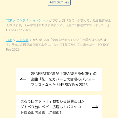
#HY SKY Fes
TOP
エンタメ
イベント
かりゆし58「女の人が笑っていたら世界がよ
くなります。そんな1日でありますように。人生で1番泣かせてしまった…」
HY SKY Fes 2025
TOP
エンタメ
かりゆし58「女の人が笑っていたら世界がよくなりま
す。そんな1日でありますように。人生で1番泣かせてしまった…」HY SKY
Fes 2025
GENERATIONSが「ORANGE RANGE」の
楽曲「花」をカバーし大合唱のパフォー
マンスとなった！HY SKY Fes 2025
まるでロケット！？おもしろ遊具とロン
グすべり台にベビー広場も！バスケコー
トある山内公園（沖縄市）