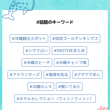
#話題のキーワード
#沖縄観光スポット
#琉球ゴールデンキングス
#シウマ占い
#OKITIVEまとめ
#沖縄のビーチ
#沖縄キャンプ場
#アナウンサーズ
#復帰を知る
#アゲアゲめし
#沖縄の人々
#聞いてみた
#ホテルセレクション（ウィン♪ウィン♪）