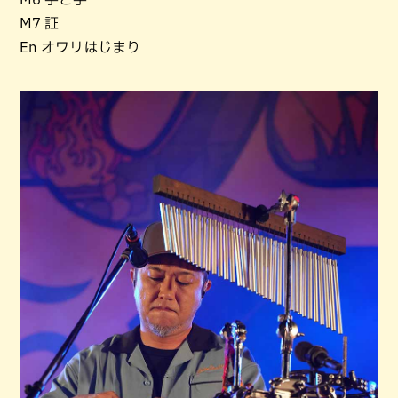
M7 証
En オワリはじまり