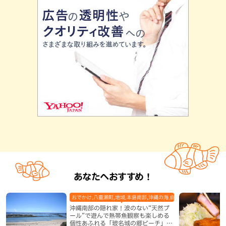
あなたへおすすめ！
おでかけ,八重瀬町,地域,本島南部,沖縄の海,自然
沖縄南部の隠れ家！波のない“天然プ
ール”で遊んで熱帯魚観察も楽しめる
個性あふれる「玻名城の郷ビーチ」