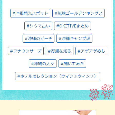
#沖縄観光スポット
#琉球ゴールデンキングス
#シウマ占い
#OKITIVEまとめ
#沖縄のビーチ
#沖縄キャンプ場
#アナウンサーズ
#復帰を知る
#アゲアゲめし
#沖縄の人々
#聞いてみた
#ホテルセレクション（ウィン♪ウィン♪）