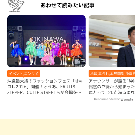
あわせて読みたい記事
イベント,エンタメ
地域,暮らし,本島南部,沖縄
沖縄最大級のファッションフェス「オキ
アナウンサーが語る”沖縄移
コレ2026」開催！とうあ、FRUITS
偶然のご縁から始まった
ZIPPER、CUTIE STREETらが会場を魅
にとって120点満点に
了
Recommended by