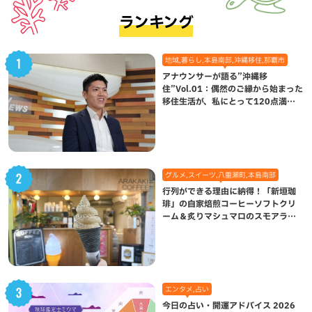
ランキング
地域,暮らし,本島南部,沖縄移住,那覇市
アナウンサーが語る”沖縄移
住”Vol.01：偶然のご縁から始まった
移住生活が、私にとって120点満点
になった理由
グルメ,スイーツ,八重瀬町,本島南部
行列ができる理由に納得！「新垣珈
琲」の自家焙煎コーヒーソフトクリ
ーム＆炙りマシュマロのスモアラテ
が絶品（八重瀬町）
エンタメ,占い
今日の占い・開運アドバイス 2026