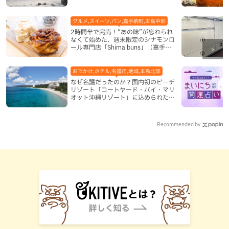
（八重瀬町）
グルメ,スイーツ,パン,嘉手納町,本島中部
2時間半で完売！“あの味”が忘れられ
なくて始めた、週末限定のシナモンロ
ール専門店「Shima buns」（嘉手納
町）
おでかけ,ホテル,名護市,地域,本島北部
なぜ名護だったのか？国内初のビーチ
リゾート「コートヤード・バイ・マリ
オット沖縄リゾート」に込められた想
い
Recommended by