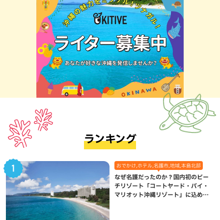
ランキング
おでかけ,ホテル,名護市,地域,本島北部
なぜ名護だったのか？国内初のビー
チリゾート「コートヤード・バイ・
マリオット沖縄リゾート」に込めら
れた想い