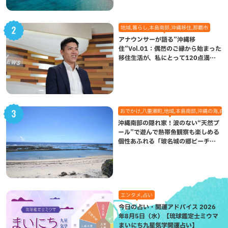
地域,暮らし,本島南部,沖縄移住,那覇市
アナウンサーが語る”沖縄移
住”Vol.01：偶然のご縁から始まった
移住生活が、私にとって120点満点
になった理由
おでかけ,八重瀬町,地域,本島南部,沖縄の海,自
沖縄南部の隠れ家！波のない“天然プ
ール”で遊んで熱帯魚観察も楽しめる
個性あふれる「玻名城の郷ビーチ」
（八重瀬町）
エンタメ,占い
今日の占い・開運アドバイス 2026
年8月5日（水）【琉球鑑定士ミウマ
まいにち九星気学開運占い】