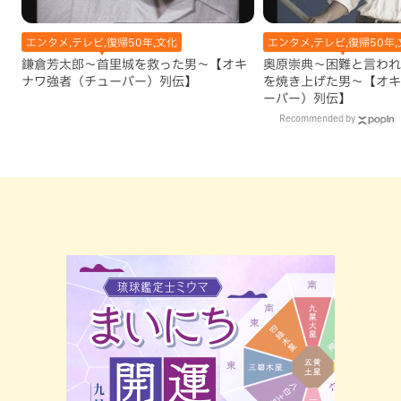
エンタメ,テレビ,復帰50年,文化
エンタメ,テレビ,復帰50年,
鎌倉芳太郎～首里城を救った男～【オキ
奥原崇典～困難と言われ
ナワ強者（チューバー）列伝】
を焼き上げた男～【オキ
ーバー）列伝】
Recommended by