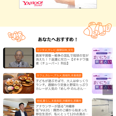
あなたへおすすめ！
エンタメ,テレビ,復帰50年,文化
真栄平房敬～戦争の混乱で琉球の宝が
消えた！？返還に尽力～【オキナワ強
者（チューバー）列伝】
カフェ,カレー,グルメ,南城市,本島南部
子どもが遊ぶそばで、大人はゆっくり
ランチ。週替わり定食と野菜たっぷり
カレーが人気の「めしや のんさん」
（南城市）
地域,暮らし,本島南部,沖縄移住,那覇市
アナウンサーが語る”沖縄移
住”Vol.01：偶然のご縁から始まった
移住生活が、私にとって120点満点に