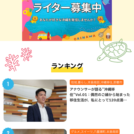
ランキング
地域,暮らし,本島南部,沖縄移住,那覇市
アナウンサーが語る”沖縄移
住”Vol.01：偶然のご縁から始まった
移住生活が、私にとって120点満点
になった理由
グルメ,スイーツ,八重瀬町,本島南部