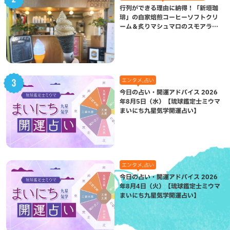
行列ができる理由に納得！「新垣珈
琲」の自家焙煎コーヒーソフトクリ
ーム＆炙りマシュマロのスモアラテ
が絶品（八重瀬町）
エンタメ,占い
今日の占い・開運アドバイス 2026
年8月5日（水）【琉球鑑定士ミウマ
まいにち九星気学開運占い】
エンタメ,占い
今日の占い・開運アドバイス 2026
年8月4日（火）【琉球鑑定士ミウマ
まいにち九星気学開運占い】