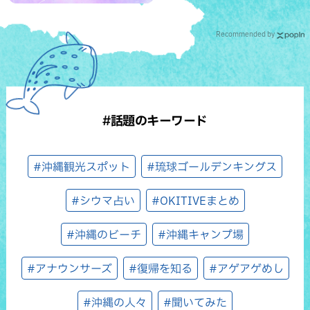
Recommended by
#話題のキーワード
#沖縄観光スポット
#琉球ゴールデンキングス
#シウマ占い
#OKITIVEまとめ
#沖縄のビーチ
#沖縄キャンプ場
#アナウンサーズ
#復帰を知る
#アゲアゲめし
#沖縄の人々
#聞いてみた