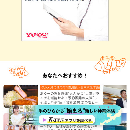
あなたへおすすめ！
グルメ,その他の肉料理,和食・日本料理,本島南部,那覇市
あぐーの旨み爆発“とんかつ”大満足ラ
ンチを堪能せよ！予約困難の人気“し
ゃぶしゃぶ”店『食彩酒房 まつもと』
平日限定でオープン（那覇市）
おでかけ,体験,本島南部,那覇市
国際通りで自分だけの“推しシーサ
ー”作り！個性が爆発する超エモいキ