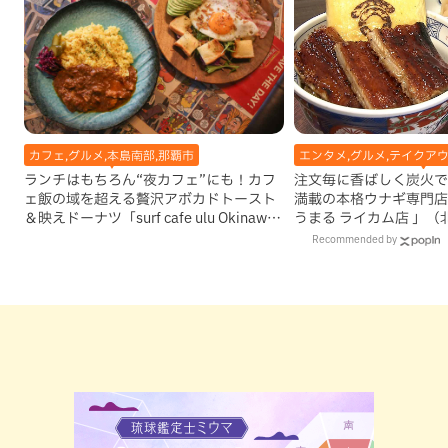
カフェ,グルメ,本島南部,那覇市
エンタメ,グルメ,テイクアウ
ランチはもちろん“夜カフェ”にも！カフ
注文毎に香ばしく炭火で
ェ飯の域を超える贅沢アボカドトースト
満載の本格ウナギ専門店
＆映えドーナツ「surf cafe ulu Okinawa
うまる ライカム店 」（
base」（那覇市）
Recommended by