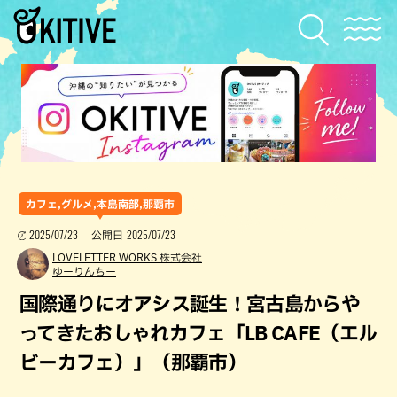
カフェ,グルメ,本島南部,那覇市
2025/07/23
2025/07/23
公開日
LOVELETTER WORKS 株式会社
ゆーりんちー
国際通りにオアシス誕生！宮古島からや
ってきたおしゃれカフェ「LB CAFE（エル
ビーカフェ）」（那覇市）