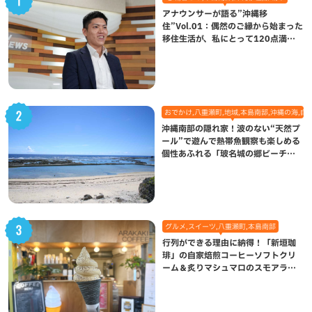
アナウンサーが語る”沖縄移
住”Vol.01：偶然のご縁から始まった
移住生活が、私にとって120点満点
になった理由
おでかけ,八重瀬町,地域,本島南部,沖縄の海,自
沖縄南部の隠れ家！波のない“天然プ
ール”で遊んで熱帯魚観察も楽しめる
個性あふれる「玻名城の郷ビーチ」
（八重瀬町）
グルメ,スイーツ,八重瀬町,本島南部
行列ができる理由に納得！「新垣珈
琲」の自家焙煎コーヒーソフトクリ
ーム＆炙りマシュマロのスモアラテ
が絶品（八重瀬町）