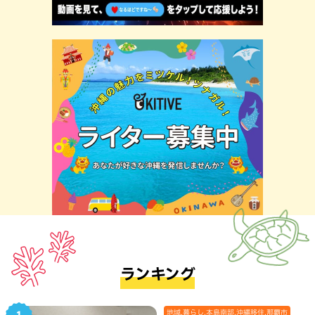
ランキング
地域,暮らし,本島南部,沖縄移住,那覇市