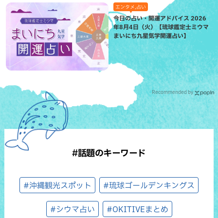
エンタメ,占い
今日の占い・開運アドバイス 2026
年8月4日（火）【琉球鑑定士ミウマ
まいにち九星気学開運占い】
Recommended by
#話題のキーワード
#沖縄観光スポット
#琉球ゴールデンキングス
#シウマ占い
#OKITIVEまとめ