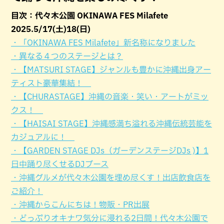
目次：代々木公園 OKINAWA FES Milafete
2025.5/17(土)18(日)
・「OKINAWA FES Milafete」新名称になりました
・異なる４つのステージとは？
・【MATSURI STAGE】ジャンルも豊かに沖縄出身アー
ティスト豪華集結！
・【CHURASTAGE】沖縄の音楽・笑い・アートがミッ
クス！
・【HAISAI STAGE】沖縄感満ち溢れる沖縄伝統芸能を
カジュアルに！
・【GARDEN STAGE DJs（ガーデンステージDJs )】1
日中踊り尽くせるDJブース
・沖縄グルメが代々木公園を埋め尽くす！出店飲食店を
ご紹介！
・沖縄からこんにちは！物販・PR出展
・どっぷりオキナワ気分に浸れる2日間！代々木公園で