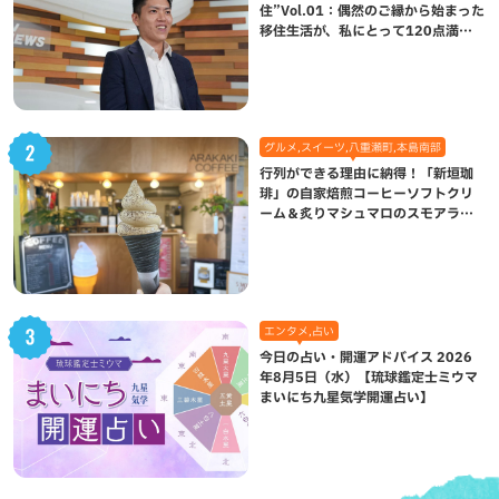
住”Vol.01：偶然のご縁から始まった
移住生活が、私にとって120点満点
になった理由
グルメ,スイーツ,八重瀬町,本島南部
行列ができる理由に納得！「新垣珈
琲」の自家焙煎コーヒーソフトクリ
ーム＆炙りマシュマロのスモアラテ
が絶品（八重瀬町）
エンタメ,占い
今日の占い・開運アドバイス 2026
年8月5日（水）【琉球鑑定士ミウマ
まいにち九星気学開運占い】