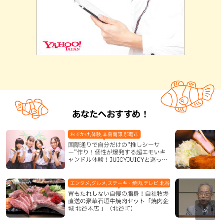
あなたへおすすめ！
おでかけ,体験,本島南部,那覇市
国際通りで自分だけの“推しシーサ
ー”作り！個性が爆発する超エモいキ
ャンドル体験！JUICYJUICYと巡って
沖縄新定番を探す
エンタメ,グルメ,ステーキ・焼肉,テレビ,北谷町,地域,本島中部
胃もたれしない自慢の脂身！自社牧場
直送の豪華石垣牛焼肉セット「焼肉金
城 北谷本店 」（北谷町）