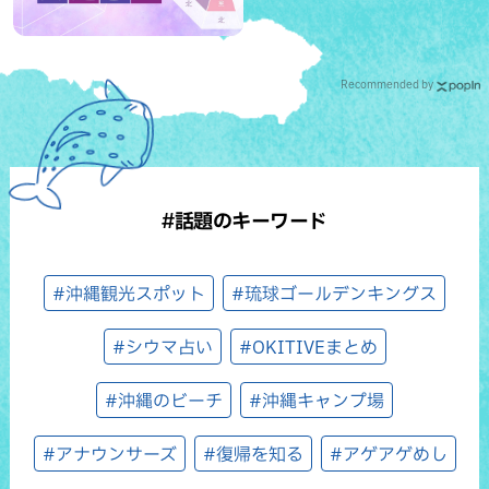
Recommended by
#話題のキーワード
#沖縄観光スポット
#琉球ゴールデンキングス
#シウマ占い
#OKITIVEまとめ
#沖縄のビーチ
#沖縄キャンプ場
#アナウンサーズ
#復帰を知る
#アゲアゲめし