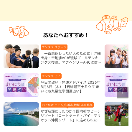
あなたへおすすめ！
エンタメ,スポーツ
「一番恩返ししたい人のために」沖縄
出身・幸地渉ACが琉球ゴールデンキ
ングス復帰。マクヘンリーAHCに信頼
を寄せる理由
エンタメ,占い
今日の占い・開運アドバイス 2026年
8月6日（木）【琉球鑑定士ミウマ ま
いにち九星気学開運占い】
おでかけ,ホテル,名護市,地域,本島北部
なぜ名護だったのか？国内初のビーチ
リゾート「コートヤード・バイ・マリ
オット沖縄リゾート」に込められた想
い