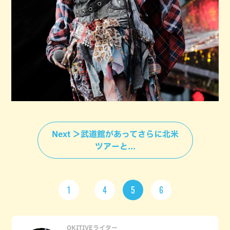
Next ＞武道館があってさらに北米
ツアーと...
1
4
5
6
OKITIVEライター