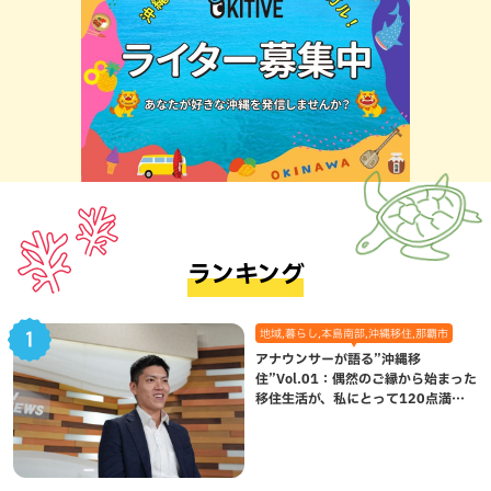
ランキング
地域,暮らし,本島南部,沖縄移住,那覇市
アナウンサーが語る”沖縄移
住”Vol.01：偶然のご縁から始まった
移住生活が、私にとって120点満点
になった理由