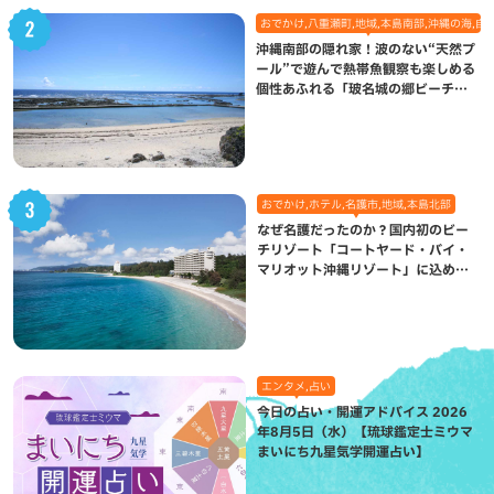
おでかけ,八重瀬町,地域,本島南部,沖縄の海,自
沖縄南部の隠れ家！波のない“天然プ
ール”で遊んで熱帯魚観察も楽しめる
個性あふれる「玻名城の郷ビーチ」
（八重瀬町）
おでかけ,ホテル,名護市,地域,本島北部
なぜ名護だったのか？国内初のビー
チリゾート「コートヤード・バイ・
マリオット沖縄リゾート」に込めら
れた想い
エンタメ,占い
今日の占い・開運アドバイス 2026
年8月5日（水）【琉球鑑定士ミウマ
まいにち九星気学開運占い】