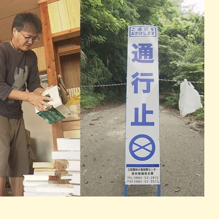
パン
カレー
バーガー
タコス・タコライス