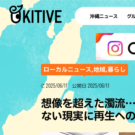
沖縄ニュース
グ
ラ
テイ
すし
沖
ローカルニュース,地域,暮らし
2025/06/11
2025/06/11
公開日
洋食・
想像を超えた濁流
ステー
ない現実に再生へ
その他
ブッフェ