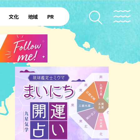
文化
地域
PR
復帰50年
本島北部
本島中部
本島南部
先島諸島
北部離島
南部離島