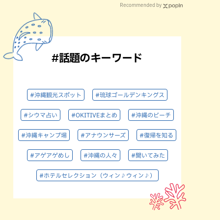
Recommended by
#話題のキーワード
#沖縄観光スポット
#琉球ゴールデンキングス
#シウマ占い
#OKITIVEまとめ
#沖縄のビーチ
#沖縄キャンプ場
#アナウンサーズ
#復帰を知る
#アゲアゲめし
#沖縄の人々
#聞いてみた
#ホテルセレクション（ウィン♪ウィン♪）