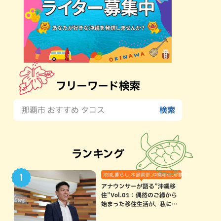
フリーワード検索
ランキング
地域,暮らし,本島南部,沖縄移住,那覇市
アナウンサーが語る”沖縄移
住”Vol.01：偶然のご縁から
始まった移住生活が、私にと
って120点満点になった理由