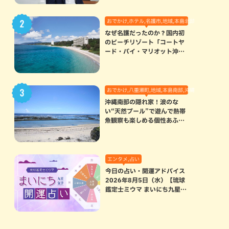
おでかけ,ホテル,名護市,地域,本島北部
なぜ名護だったのか？国内初
のビーチリゾート「コートヤ
ード・バイ・マリオット沖縄
リゾート」に込められた想い
おでかけ,八重瀬町,地域,本島南部,沖縄の海,自然
沖縄南部の隠れ家！波のな
い“天然プール”で遊んで熱帯
魚観察も楽しめる個性あふれ
る「玻名城の郷ビーチ」（八
重瀬町）
エンタメ,占い
今日の占い・開運アドバイス
2026年8月5日（水）【琉球
鑑定士ミウマ まいにち九星気
学開運占い】