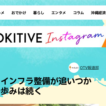
ルメ
おでかけ
暮らし
エンタメ
コラム
沖縄経済
ーメン
デート
沖縄そば
レシピ
スポーツ
ドライブ
SDGs
占い
クアウト
散歩
ファッション
カフェ
タレント・芸人
ソロ活
ローカルニュース
テレビ
・魚料理
自然
和食・日本料理
沖縄移住
イベント
子ども
沖縄旧暦行事
縄料理
歴史
アジア・エスニック
体験
中華
レジャー
イタリアン
アート
OTV報道部
西洋料理
ショッピング
フレンチ
ホテル
…インフラ整備が追いつか
キ・焼肉
サウナ
焼鳥・串料理
公園
の歩みは続く
の肉料理
沖縄の海
居酒屋・バー
・バイキング
スイーツ