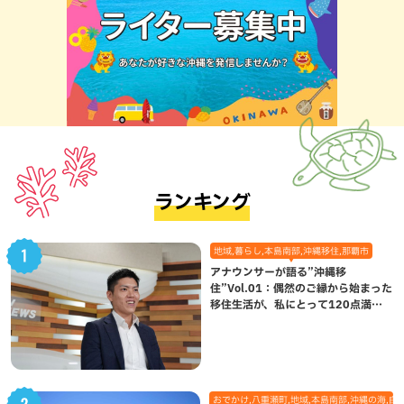
ランキング
地域,暮らし,本島南部,沖縄移住,那覇市
アナウンサーが語る”沖縄移
住”Vol.01：偶然のご縁から始まった
移住生活が、私にとって120点満点
になった理由
おでかけ,八重瀬町,地域,本島南部,沖縄の海,自