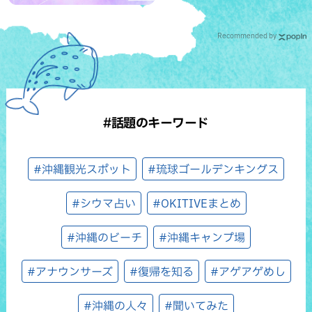
Recommended by
#話題のキーワード
#沖縄観光スポット
#琉球ゴールデンキングス
#シウマ占い
#OKITIVEまとめ
#沖縄のビーチ
#沖縄キャンプ場
#アナウンサーズ
#復帰を知る
#アゲアゲめし
#沖縄の人々
#聞いてみた