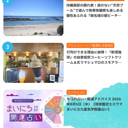
沖縄南部の隠れ家！波のない“天然プ
ール”で遊んで熱帯魚観察も楽しめる
個性あふれる「玻名城の郷ビーチ」
（八重瀬町）
グルメ,スイーツ,八重瀬町,本島南部
行列ができる理由に納得！「新垣珈
琲」の自家焙煎コーヒーソフトクリ
ーム＆炙りマシュマロのスモアラテ
が絶品（八重瀬町）
エンタメ,占い
今日の占い・開運アドバイス 2026
年8月5日（水）【琉球鑑定士ミウマ
まいにち九星気学開運占い】