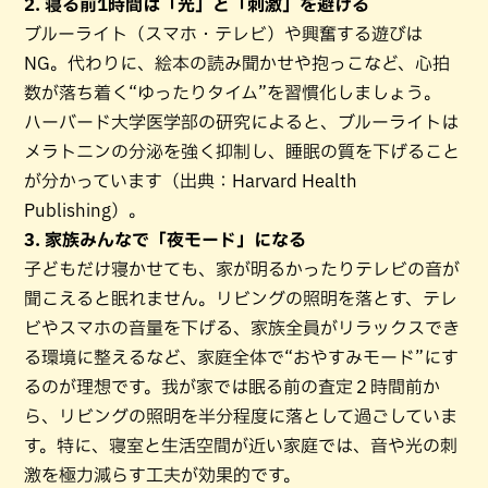
2. 寝る前1時間は「光」と「刺激」を避ける
ブルーライト（スマホ・テレビ）や興奮する遊びは
NG。代わりに、絵本の読み聞かせや抱っこなど、心拍
数が落ち着く“ゆったりタイム”を習慣化しましょう。
ハーバード大学医学部の研究によると、ブルーライトは
メラトニンの分泌を強く抑制し、睡眠の質を下げること
が分かっています（出典：Harvard Health
Publishing）。
3. 家族みんなで「夜モード」になる
子どもだけ寝かせても、家が明るかったりテレビの音が
聞こえると眠れません。リビングの照明を落とす、テレ
ビやスマホの音量を下げる、家族全員がリラックスでき
る環境に整えるなど、家庭全体で“おやすみモード”にす
るのが理想です。我が家では眠る前の査定２時間前か
ら、リビングの照明を半分程度に落として過ごしていま
す。特に、寝室と生活空間が近い家庭では、音や光の刺
激を極力減らす工夫が効果的です。