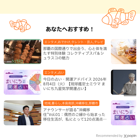
あなたへおすすめ！
エンタメ,おでかけ,タレント・芸人,テレビ
那覇の国際通りで出会う、心と体を満
たす特別体験 コレクティブスパ＆シ
ュラスコの魅力
エンタメ,占い
今日の占い・開運アドバイス 2026年
8月4日（火）【琉球鑑定士ミウマ ま
いにち九星気学開運占い】
地域,暮らし,本島南部,沖縄移住,那覇市
アナウンサーが語る”沖縄移
住”Vol.01：偶然のご縁から始まった
移住生活が、私にとって120点満点に
なった理由
Recommended by