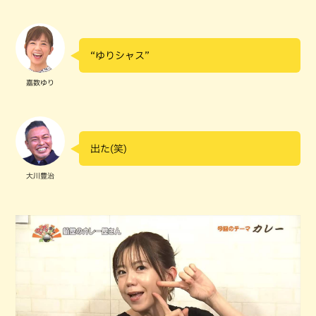
“ゆりシャス”
嘉数ゆり
出た(笑)
大川豊治