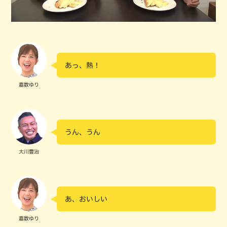
あっ、熱！
嘉数ゆり
うん、うん
大川豊治
あ、おいしい
嘉数ゆり