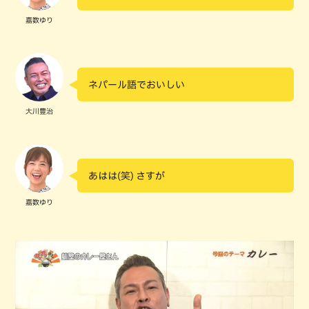
嘉数ゆり
ネパール語でおいしい
大川豊治
あはは(笑) さすが
嘉数ゆり