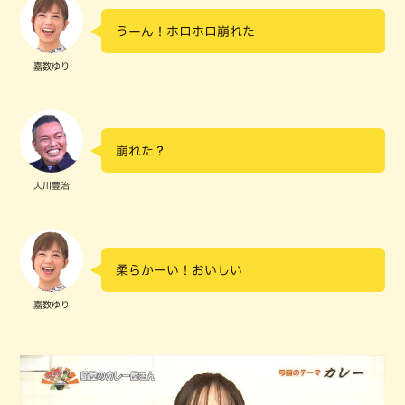
うーん！ホロホロ崩れた
嘉数ゆり
崩れた？
大川豊治
柔らかーい！おいしい
嘉数ゆり