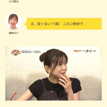
大川豊治
え、安くない？(笑) このご時世で
嘉数ゆり