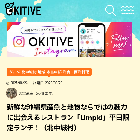
グルメ,北中城村,地域,本島中部,洋食・西洋料理
2025/06/23
2025/06/23
公開日
美里茉奈（みさまな）
新鮮な沖縄県産魚と地物ならではの魅力
に出会えるレストラン「Limpid」平日限
定ランチ！（北中城村）