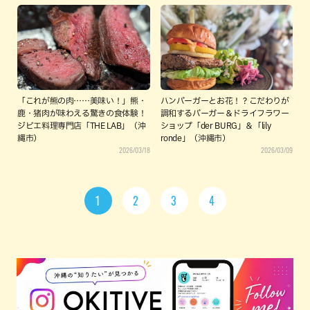
「これが熊の肉……美味い！」熊・
ハンバーガーとお花！？こだわりが
鹿・猪肉が味わえる驚きの食体験！
調和するバーガー＆ドライフラワー
ジビエ料理専門店「THE LAB」（沖
ショップ「der BURG」＆「lily
縄市）
ronde」（沖縄市）
2026/03/18
2026/03/09
1
2
3
4