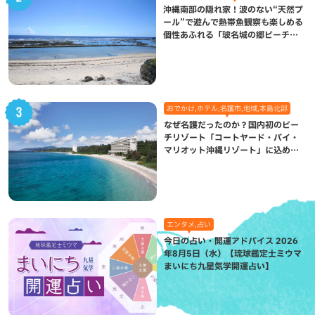
沖縄南部の隠れ家！波のない“天然プ
ール”で遊んで熱帯魚観察も楽しめる
個性あふれる「玻名城の郷ビーチ」
（八重瀬町）
おでかけ,ホテル,名護市,地域,本島北部
なぜ名護だったのか？国内初のビー
チリゾート「コートヤード・バイ・
マリオット沖縄リゾート」に込めら
れた想い
エンタメ,占い
今日の占い・開運アドバイス 2026
年8月5日（水）【琉球鑑定士ミウマ
まいにち九星気学開運占い】