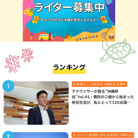
ランキング
地域,暮らし,本島南部,沖縄移住,那覇市
アナウンサーが語る”沖縄移
住”Vol.01：偶然のご縁から始まった
移住生活が、私にとって120点満点
になった理由
おでかけ,八重瀬町,地域,本島南部,沖縄の海,自