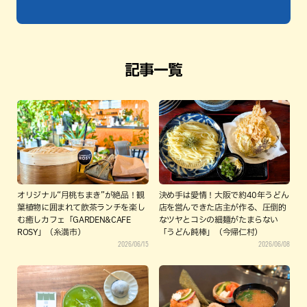
記事一覧
オリジナル“月桃ちまき”が絶品！観
決め手は愛情！大阪で約40年うどん
葉植物に囲まれて飲茶ランチを楽し
店を営んできた店主が作る、圧倒的
む癒しカフェ「GARDEN&CAFE
なツヤとコシの細麺がたまらない
ROSY」（糸満市）
「うどん飩棒」（今帰仁村）
2026/06/15
2026/06/08