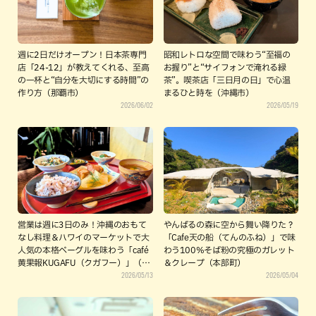
週に2日だけオープン！日本茶専門
昭和レトロな空間で味わう“至福の
店「24-12」が教えてくれる、至高
お握り”と“サイフォンで淹れる緑
の一杯と“自分を大切にする時間”の
茶”。喫茶店「三日月の日」で心温
作り方（那覇市）
まるひと時を（沖縄市）
2026/06/02
2026/05/19
営業は週に3日のみ！沖縄のおもて
やんばるの森に空から舞い降りた？
なし料理＆ハワイのマーケットで大
「Cafe天の船（てんのふね）」で味
人気の本格ベーグルを味わう「café
わう100%そば粉の究極のガレット
黄果報KUGAFU（クガフー）」（南
＆クレープ（本部町）
2026/05/13
2026/05/04
城市）