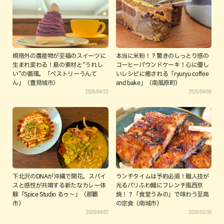
規格外の農産物が至福のスイーツに
本当に米粉！？驚きのしっとり感の
生まれ変わる！島の素材と“うれし
コーヒーパウンドケーキ！心に優し
い”の循環。「ペストリーうんて
いレシピに癒される「ryuryu coffee
ん」（豊見城市）
and bake」（南風原町）
2026/04/22
2026/04/08
下北沢のDNAが沖縄で開花。スパイ
ランチタイムは予約必須！職人技が
スと感性が共鳴する新たなカレー体
光るパリふわ鰻にフレンチ風西京
験「Spice Studio るゥ～」（那覇
焼！？「食堂うみの」で味わう至高
市）
の定食（南城市）
2026/04/07
2026/03/30