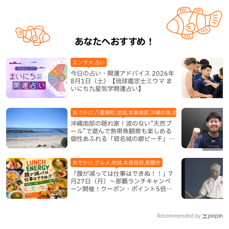
あなたへおすすめ！
エンタメ,占い
今日の占い・開運アドバイス 2026年
8月1日（土）【琉球鑑定士ミウマ ま
いにち九星気学開運占い】
おでかけ,八重瀬町,地域,本島南部,沖縄の海,自然
沖縄南部の隠れ家！波のない“天然プ
ール”で遊んで熱帯魚観察も楽しめる
個性あふれる「玻名城の郷ビーチ」
（八重瀬町）
おでかけ,グルメ,地域,本島南部,那覇市
「腹が減っては仕事はできぬ！！」7
月27日（月）〜那覇ランチキャンペ
ーン開催！クーポン・ポイント5倍・
限定グッズが当たる12日間
Recommended by