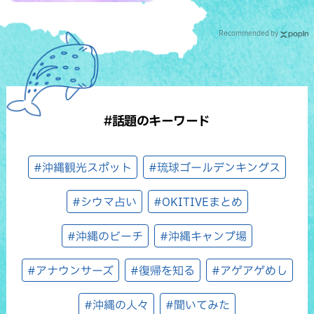
Recommended by
#話題のキーワード
#沖縄観光スポット
#琉球ゴールデンキングス
#シウマ占い
#OKITIVEまとめ
#沖縄のビーチ
#沖縄キャンプ場
#アナウンサーズ
#復帰を知る
#アゲアゲめし
#沖縄の人々
#聞いてみた