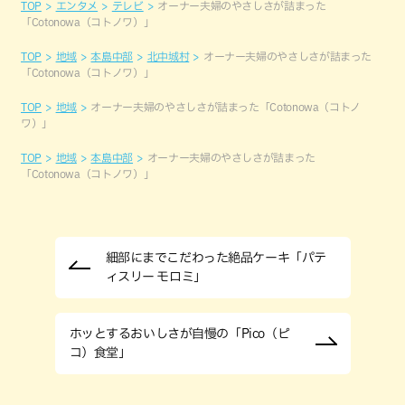
TOP
エンタメ
テレビ
オーナー夫婦のやさしさが詰まった
「Cotonowa（コトノワ）」
TOP
地域
本島中部
北中城村
オーナー夫婦のやさしさが詰まった
「Cotonowa（コトノワ）」
TOP
地域
オーナー夫婦のやさしさが詰まった「Cotonowa（コトノ
ワ）」
TOP
地域
本島中部
オーナー夫婦のやさしさが詰まった
「Cotonowa（コトノワ）」
細部にまでこだわった絶品ケーキ「パテ
ィスリー モロミ」
ホッとするおいしさが自慢の「Pico（ピ
コ）食堂」