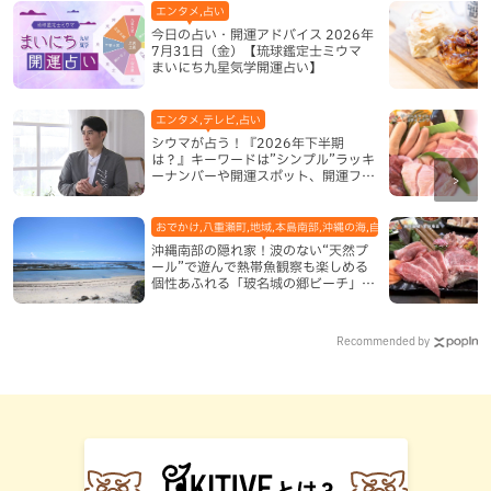
エンタメ,占い
今日の占い・開運アドバイス 2026年
7月31日（金）【琉球鑑定士ミウマ
まいにち九星気学開運占い】
エンタメ,テレビ,占い
シウマが占う！『2026年下半期
は？』キーワードは”シンプル”ラッキ
ーナンバーや開運スポット、開運フー
ドも紹介
おでかけ,八重瀬町,地域,本島南部,沖縄の海,自然
沖縄南部の隠れ家！波のない“天然プ
ール”で遊んで熱帯魚観察も楽しめる
個性あふれる「玻名城の郷ビーチ」
（八重瀬町）
Recommended by