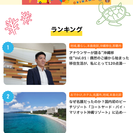
ランキング
地域,暮らし,本島南部,沖縄移住,那覇市
アナウンサーが語る”沖縄移
住”Vol.01：偶然のご縁から始まった
移住生活が、私にとって120点満点
になった理由
おでかけ,ホテル,名護市,地域,本島北部
なぜ名護だったのか？国内初のビー
チリゾート「コートヤード・バイ・
マリオット沖縄リゾート」に込めら
れた想い