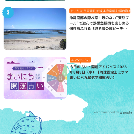
おでかけ,八重瀬町,地域,本島南部,沖縄の海,自
沖縄南部の隠れ家！波のない“天然プ
ール”で遊んで熱帯魚観察も楽しめる
個性あふれる「玻名城の郷ビーチ」
（八重瀬町）
エンタメ,占い
今日の占い・開運アドバイス 2026
年8月5日（水）【琉球鑑定士ミウマ
まいにち九星気学開運占い】
Recommended by