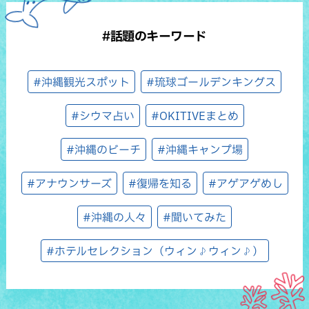
#話題のキーワード
#沖縄観光スポット
#琉球ゴールデンキングス
#シウマ占い
#OKITIVEまとめ
#沖縄のビーチ
#沖縄キャンプ場
#アナウンサーズ
#復帰を知る
#アゲアゲめし
#沖縄の人々
#聞いてみた
#ホテルセレクション（ウィン♪ウィン♪）