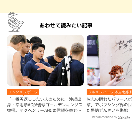
あわせて読みたい記事
エンタメ,スポーツ
グルメ,スイーツ,本島南部,
「一番恩返ししたい人のために」沖縄出
牧志の隠れたパワースポ
身・幸地渉ACが琉球ゴールデンキングス
草」でボクシング界の世
復帰。マクヘンリーAHCに信頼を寄せる
た黒糖ぜんざいを堪能！
理由
手作りケーキも要チェッ
Recommended by