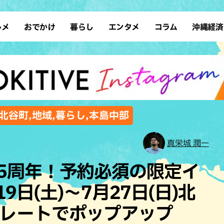
ルメ
おでかけ
暮らし
エンタメ
コラム
沖縄経済
ーメン
デート
沖縄そば
レシピ
スポーツ
ドライブ
SDGs
占い
クアウト
散歩
ファッション
カフェ
タレント・芸人
ソロ活
ローカルニュース
テレビ
・魚料理
自然
和食・日本料理
沖縄移住
イベント
子ども
沖縄旧暦行事
縄料理
歴史
アジア・エスニック
体験
北谷町,地域,暮らし,本島中部
中華
レジャー
イタリアン
アート
真栄城 潤一
西洋料理
ショッピング
フレンチ
ホテル
CEが5周年！予約必須の限定イ
キ・焼肉
サウナ
焼鳥・串料理
公園
日(土)〜7月27日(日)北
の肉料理
沖縄の海
居酒屋・バー
レートでポップアップ
・バイキング
スイーツ