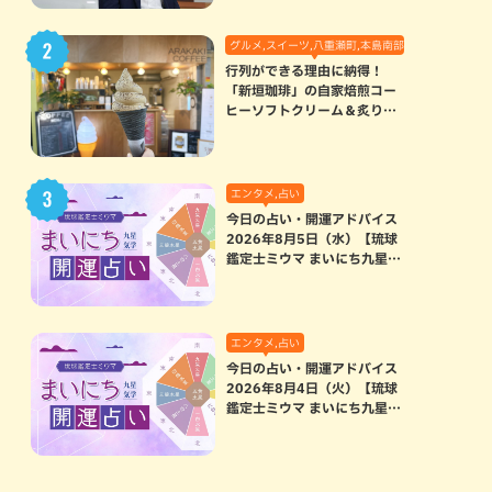
グルメ,スイーツ,八重瀬町,本島南部
行列ができる理由に納得！
「新垣珈琲」の自家焙煎コー
ヒーソフトクリーム＆炙りマ
シュマロのスモアラテが絶品
（八重瀬町）
エンタメ,占い
今日の占い・開運アドバイス
2026年8月5日（水）【琉球
鑑定士ミウマ まいにち九星気
学開運占い】
エンタメ,占い
今日の占い・開運アドバイス
2026年8月4日（火）【琉球
鑑定士ミウマ まいにち九星気
学開運占い】