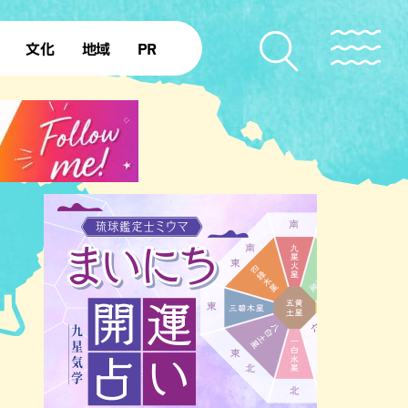
文化
地域
PR
復帰50年
本島北部
本島中部
本島南部
先島諸島
北部離島
南部離島