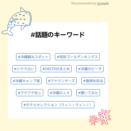
Recommended by
#話題のキーワード
#沖縄観光スポット
#琉球ゴールデンキングス
#シウマ占い
#OKITIVEまとめ
#沖縄のビーチ
#沖縄キャンプ場
#アナウンサーズ
#復帰を知る
#アゲアゲめし
#沖縄の人々
#聞いてみた
#ホテルセレクション（ウィン♪ウィン♪）