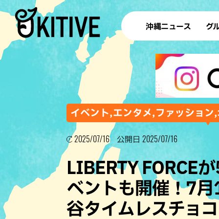
沖縄ニュース
グ
ラ
テイ
すし
沖
イベント,エンタメ,ファッション,
2025/07/16
2025/07/16
公開日
洋食・
LIBERTY FOR
ステー
ベントも開催！7月19
その他
谷タイムレスチョコ
ブッフェ