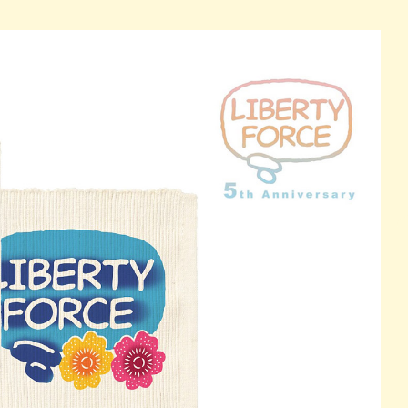
パン
カレー
バーガー
タコス・タコライス