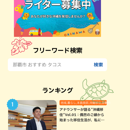
フリーワード検索
ランキング
地域,暮らし,本島南部,沖縄移住,那覇市
アナウンサーが語る”沖縄移
住”Vol.01：偶然のご縁から
始まった移住生活が、私にと
って120点満点になった理由