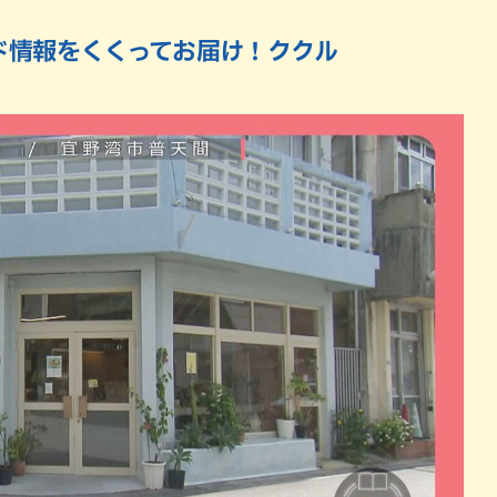
パン
カレー
ド情報をくくってお届け！ククル
バーガー
タコス・タコライス