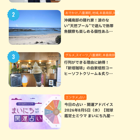
おでかけ,八重瀬町,地域,本島南部,沖縄の海,自然
沖縄南部の隠れ家！波のな
い“天然プール”で遊んで熱帯
魚観察も楽しめる個性あふれ
る「玻名城の郷ビーチ」（八
重瀬町）
グルメ,スイーツ,八重瀬町,本島南部
行列ができる理由に納得！
「新垣珈琲」の自家焙煎コー
ヒーソフトクリーム＆炙りマ
シュマロのスモアラテが絶品
（八重瀬町）
エンタメ,占い
今日の占い・開運アドバイス
2026年8月5日（水）【琉球
鑑定士ミウマ まいにち九星気
学開運占い】