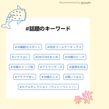
Recommended by
#話題のキーワード
#沖縄観光スポット
#琉球ゴールデンキングス
#シウマ占い
#OKITIVEまとめ
#沖縄のビーチ
#沖縄キャンプ場
#アナウンサーズ
#復帰を知る
#アゲアゲめし
#沖縄の人々
#聞いてみた
#ホテルセレクション（ウィン♪ウィン♪）