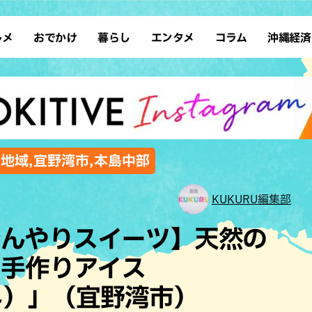
ルメ
おでかけ
暮らし
エンタメ
コラム
沖縄経済
ーメン
デート
沖縄そば
レシピ
スポーツ
ドライブ
SDGs
占い
クアウト
散歩
ファッション
カフェ
タレント・芸人
ソロ活
ローカルニュース
テレビ
・魚料理
自然
和食・日本料理
沖縄移住
イベント
子ども
沖縄旧暦行事
縄料理
歴史
アジア・エスニック
体験
,地域,宜野湾市,本島中部
中華
レジャー
イタリアン
アート
KUKURU編集部
西洋料理
ショッピング
フレンチ
ホテル
ひんやりスイーツ】天然の
キ・焼肉
サウナ
焼鳥・串料理
公園
た手作りアイス
の肉料理
沖縄の海
居酒屋・バー
フネ）」（宜野湾市）
・バイキング
スイーツ