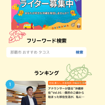
フリーワード検索
ランキング
地域,暮らし,本島南部,沖縄移住,那覇市
アナウンサーが語る”沖縄移
住”Vol.01：偶然のご縁から
始まった移住生活が、私にと
って120点満点になった理由