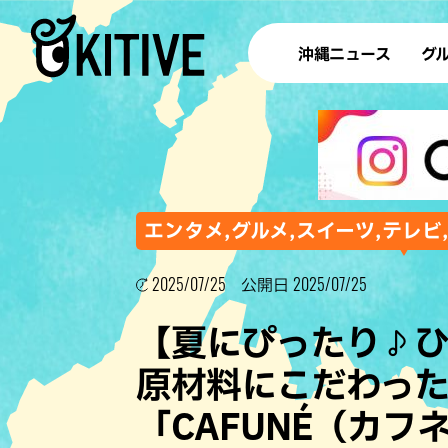
沖縄ニュース
グ
ラ
テイ
すし
沖
エンタメ,グルメ,スイーツ,テレビ
2025/07/25
2025/07/25
公開日
洋食・
【夏にぴったり♪
ステー
原材料にこだわっ
その他
「CAFUNÉ（カ
ブッフェ