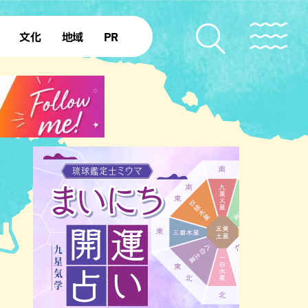
文化
地域
PR
復帰50年
本島北部
本島中部
本島南部
先島諸島
北部離島
南部離島