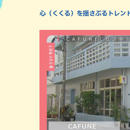
心（くくる）を揺さぶるトレン
ハン