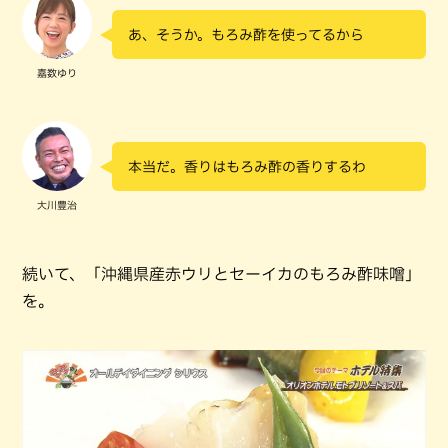
あ、そうか。もろみ酢を使ってるから
嘉数ゆり
本当だ。香りはもろみ酢の香りするわ
大川豊治
続いて、「沖縄県産赤ウリとセーイカのもろみ酢味噌」
を。