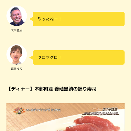
やったねー！
大川豊治
クロマグロ！
嘉数ゆり
【ディナー】本部町産 養殖黒鮪の握り寿司