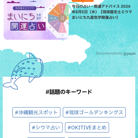
今日の占い・開運アドバイス 2026
年8月5日（水）【琉球鑑定士ミウマ
まいにち九星気学開運占い】
Recommended by
#話題のキーワード
#沖縄観光スポット
#琉球ゴールデンキングス
#シウマ占い
#OKITIVEまとめ