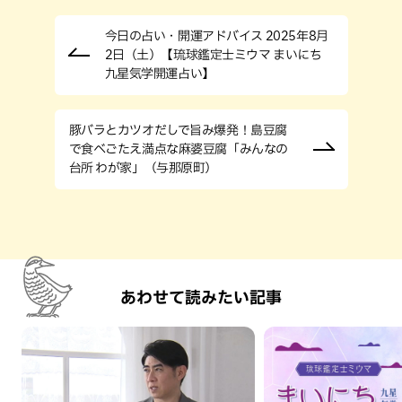
今日の占い・開運アドバイス 2025年8月
2日（土）【琉球鑑定士ミウマ まいにち
九星気学開運占い】
豚バラとカツオだしで旨み爆発！島豆腐
で食べごたえ満点な麻婆豆腐「みんなの
台所 わが家」（与那原町）
あわせて読みたい記事