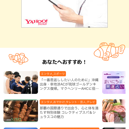
あなたへおすすめ！
エンタメ,スポーツ
「一番恩返ししたい人のために」沖縄
出身・幸地渉ACが琉球ゴールデンキ
ングス復帰。マクヘンリーAHCに信頼
を寄せる理由
エンタメ,おでかけ,タレント・芸人,テレビ
那覇の国際通りで出会う、心と体を満
たす特別体験 コレクティブスパ＆シ
ュラスコの魅力