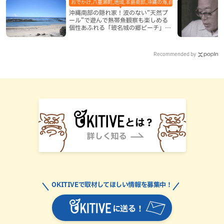
おでかけ,八重瀬町,地域,本島南部,沖縄の海,自然
沖縄南部の隠れ家！波のない“天然プ
ール”で遊んで熱帯魚観察も楽しめる
個性あふれる「玻名城の郷ビーチ」
（八重瀬町）
Recommended by
OKITIVEで取材してほしい情報を募集中！
に送る！