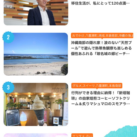
移住生活が、私にとって120点満点
になった理由
おでかけ,八重瀬町,地域,本島南部,沖縄の海,自
沖縄南部の隠れ家！波のない“天然プ
ール”で遊んで熱帯魚観察も楽しめる
個性あふれる「玻名城の郷ビーチ」
（八重瀬町）
グルメ,スイーツ,八重瀬町,本島南部
行列ができる理由に納得！「新垣珈
琲」の自家焙煎コーヒーソフトクリ
ーム＆炙りマシュマロのスモアラテ
が絶品（八重瀬町）
エンタメ,占い