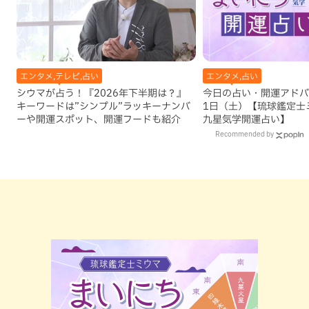
エンタメ,テレビ,占い
エンタメ,占い
シウマが占う！『2026年下半期は？』
今日の占い・開運アドバイ
キーワードは”シンプル”ラッキーナンバ
1日（土）【琉球鑑定士
ーや開運スポット、開運フードも紹介
九星気学開運占い】
Recommended by