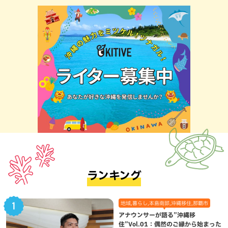
ランキング
地域,暮らし,本島南部,沖縄移住,那覇市
アナウンサーが語る”沖縄移
住”Vol.01：偶然のご縁から始まった