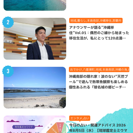
地域,暮らし,本島南部,沖縄移住,那覇市
アナウンサーが語る”沖縄移
住”Vol.01：偶然のご縁から始まった
移住生活が、私にとって120点満点
になった理由
おでかけ,八重瀬町,地域,本島南部,沖縄の海,自
沖縄南部の隠れ家！波のない“天然プ
ール”で遊んで熱帯魚観察も楽しめる
個性あふれる「玻名城の郷ビーチ」
（八重瀬町）
エンタメ,占い
今日の占い・開運アドバイス 2026
年8月5日（水）【琉球鑑定士ミウマ