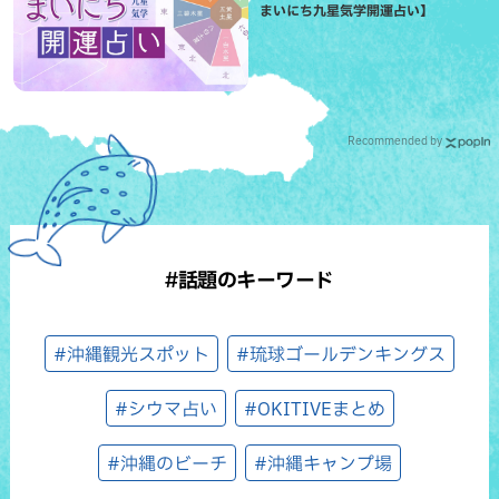
まいにち九星気学開運占い】
Recommended by
#話題のキーワード
#沖縄観光スポット
#琉球ゴールデンキングス
#シウマ占い
#OKITIVEまとめ
#沖縄のビーチ
#沖縄キャンプ場