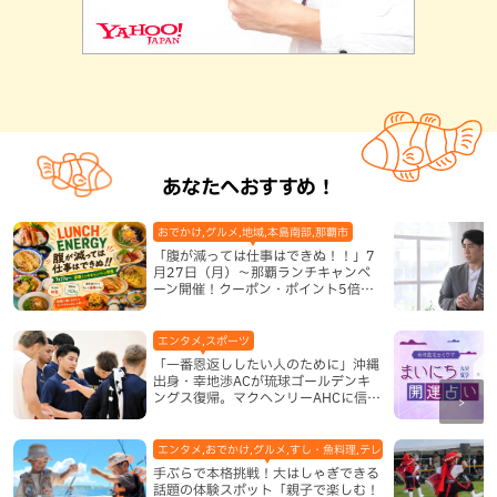
あなたへおすすめ！
おでかけ,グルメ,地域,本島南部,那覇市
「腹が減っては仕事はできぬ！！」7
月27日（月）〜那覇ランチキャンペ
ーン開催！クーポン・ポイント5倍・
限定グッズが当たる12日間
エンタメ,スポーツ
「一番恩返ししたい人のために」沖縄
出身・幸地渉ACが琉球ゴールデンキ
ングス復帰。マクヘンリーAHCに信頼
を寄せる理由
エンタメ,おでかけ,グルメ,すし・魚料理,テレビ,体験,北谷町,地域,
手ぶらで本格挑戦！大はしゃぎできる
話題の体験スポット「親子で楽しむ！