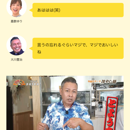
あははは(笑)
嘉数ゆり
言うの忘れるぐらいマジで、マジでおいしい
ね
大川豊治