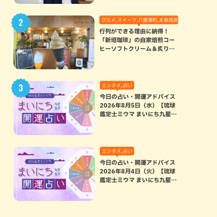
グルメ,スイーツ,八重瀬町,本島南部
行列ができる理由に納得！
「新垣珈琲」の自家焙煎コー
ヒーソフトクリーム＆炙りマ
シュマロのスモアラテが絶品
（八重瀬町）
エンタメ,占い
今日の占い・開運アドバイス
2026年8月5日（水）【琉球
鑑定士ミウマ まいにち九星気
学開運占い】
エンタメ,占い
今日の占い・開運アドバイス
2026年8月4日（火）【琉球
鑑定士ミウマ まいにち九星気
学開運占い】