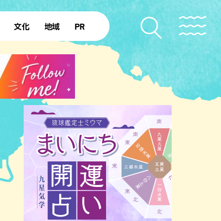
文化
地域
PR
復帰50年
本島北部
本島中部
本島南部
先島諸島
北部離島
南部離島