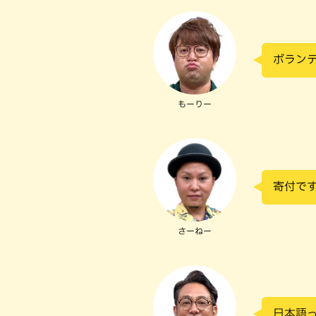
ボラン
もーりー
寄付で
さーねー
日本語