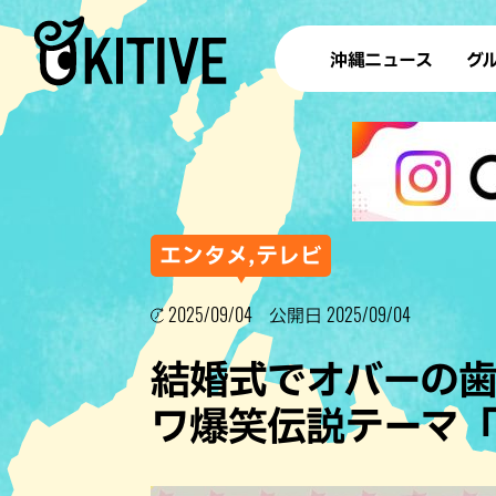
沖縄ニュース
グ
ラ
テイ
すし
沖
エンタメ,テレビ
2025/09/04
2025/09/04
公開日
洋食・
結婚式でオバーの
ステー
ワ爆笑伝説テーマ
その他
ブッフェ