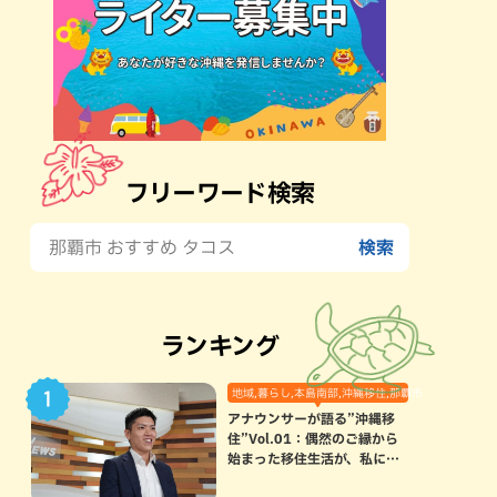
フリーワード検索
ランキング
地域,暮らし,本島南部,沖縄移住,那覇市
アナウンサーが語る”沖縄移
住”Vol.01：偶然のご縁から
始まった移住生活が、私にと
って120点満点になった理由