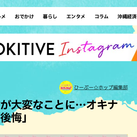
ルメ
おでかけ
暮らし
エンタメ
コラム
沖縄経済
ーメン
デート
沖縄そば
レシピ
スポーツ
ドライブ
SDGs
占い
クアウト
散歩
ファッション
カフェ
タレント・芸人
ソロ活
ローカルニュース
テレビ
・魚料理
自然
和食・日本料理
沖縄移住
イベント
子ども
沖縄旧暦行事
縄料理
歴史
アジア・エスニック
体験
中華
レジャー
イタリアン
アート
ひーぷー☆ホップ編集部
西洋料理
ショッピング
フレンチ
ホテル
歯が大変なことに…オキナ
キ・焼肉
サウナ
焼鳥・串料理
公園
「後悔」
の肉料理
沖縄の海
居酒屋・バー
・バイキング
スイーツ