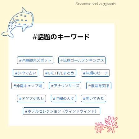
Recommended by
#話題のキーワード
#沖縄観光スポット
#琉球ゴールデンキングス
#シウマ占い
#OKITIVEまとめ
#沖縄のビーチ
#沖縄キャンプ場
#アナウンサーズ
#復帰を知る
#アゲアゲめし
#沖縄の人々
#聞いてみた
#ホテルセレクション（ウィン♪ウィン♪）