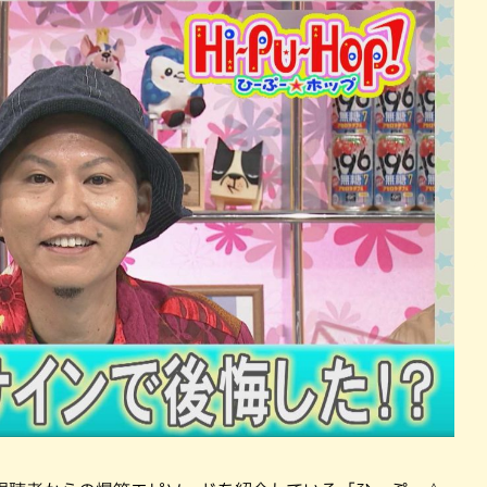
パン
カレー
バーガー
タコス・タコライス