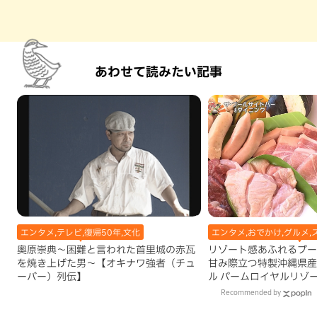
あわせて読みたい記事
エンタメ,テレビ,復帰50年,文化
エンタメ,おでかけ,グルメ,
奥原崇典～困難と言われた首里城の赤瓦
リゾート感あふれるプー
を焼き上げた男～【オキナワ強者（チュ
甘み際立つ特製沖縄県産
ーバー）列伝】
ル パームロイヤルリゾ
（那覇市）
Recommended by