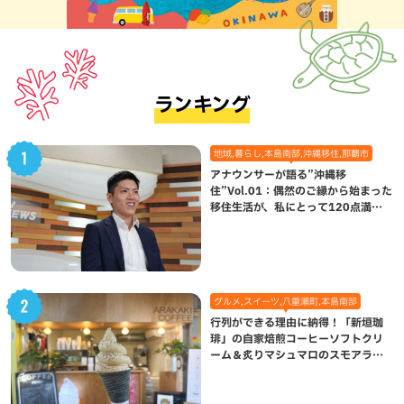
ランキング
地域,暮らし,本島南部,沖縄移住,那覇市
アナウンサーが語る”沖縄移
住”Vol.01：偶然のご縁から始まった
移住生活が、私にとって120点満点
になった理由
グルメ,スイーツ,八重瀬町,本島南部
行列ができる理由に納得！「新垣珈
琲」の自家焙煎コーヒーソフトクリ
ーム＆炙りマシュマロのスモアラテ
が絶品（八重瀬町）