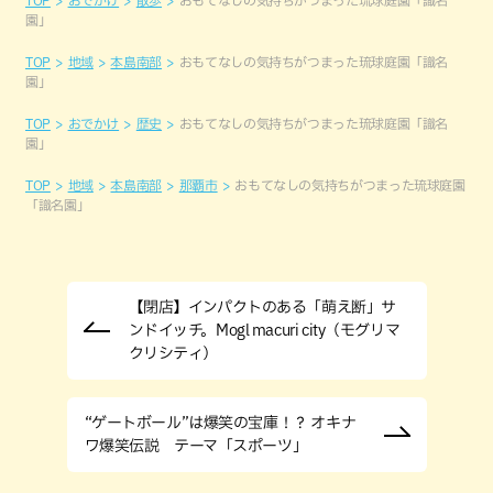
園」
TOP
地域
本島南部
おもてなしの気持ちがつまった琉球庭園「識名
園」
TOP
おでかけ
歴史
おもてなしの気持ちがつまった琉球庭園「識名
園」
TOP
地域
本島南部
那覇市
おもてなしの気持ちがつまった琉球庭園
「識名園」
【閉店】インパクトのある「萌え断」サ
ンドイッチ。Mogl macuri city（モグリマ
クリシティ）
“ゲートボール”は爆笑の宝庫！？ オキナ
ワ爆笑伝説 テーマ「スポーツ」