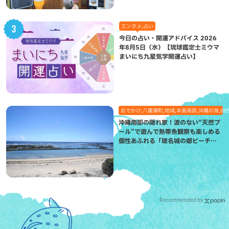
エンタメ,占い
今日の占い・開運アドバイス 2026
年8月5日（水）【琉球鑑定士ミウマ
まいにち九星気学開運占い】
おでかけ,八重瀬町,地域,本島南部,沖縄の海,自
沖縄南部の隠れ家！波のない“天然プ
ール”で遊んで熱帯魚観察も楽しめる
個性あふれる「玻名城の郷ビーチ」
（八重瀬町）
Recommended by