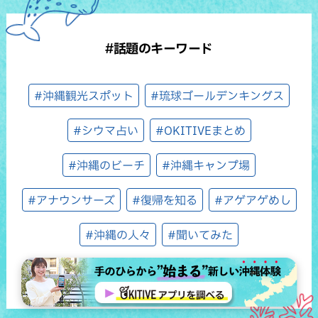
#話題のキーワード
#沖縄観光スポット
#琉球ゴールデンキングス
#シウマ占い
#OKITIVEまとめ
#沖縄のビーチ
#沖縄キャンプ場
#アナウンサーズ
#復帰を知る
#アゲアゲめし
#沖縄の人々
#聞いてみた
#ホテルセレクション（ウィン♪ウィン♪）