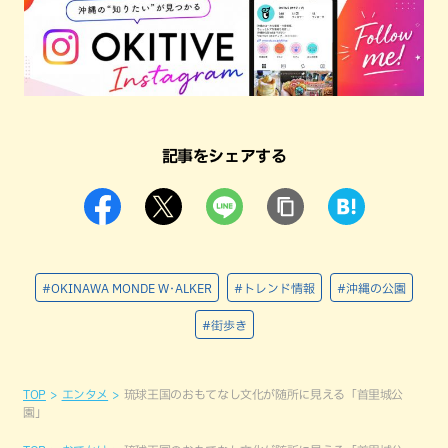
記事をシェアする
#OKINAWA MONDE W･ALKER
#トレンド情報
#沖縄の公園
#街歩き
TOP
エンタメ
琉球王国のおもてなし文化が随所に見える「首里城公
園」