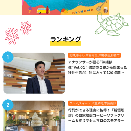
ランキング
地域,暮らし,本島南部,沖縄移住,那覇市
アナウンサーが語る”沖縄移
住”Vol.01：偶然のご縁から始まった
移住生活が、私にとって120点満点
になった理由
グルメ,スイーツ,八重瀬町,本島南部
行列ができる理由に納得！「新垣珈
琲」の自家焙煎コーヒーソフトクリ
ーム＆炙りマシュマロのスモアラテ
が絶品（八重瀬町）