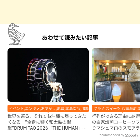
あわせて読みたい記事
イベント,エンタメ,おでかけ,地域,本島南部,那覇市
グルメ,スイーツ,八重瀬町,
世界を巡る、それでも沖縄に帰ってきた
行列ができる理由に納得
くなる。”全身に響く和太鼓の衝
の自家焙煎コーヒーソフ
撃”DRUM TAO 2026「THE HUMAN」沖
りマシュマロのスモアラ
縄公演レポート
瀬町）
Recommended by