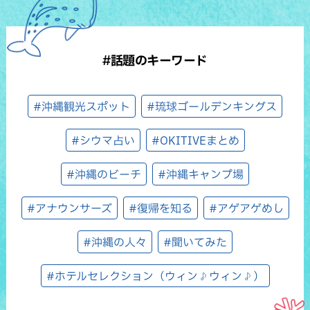
#話題のキーワード
#沖縄観光スポット
#琉球ゴールデンキングス
#シウマ占い
#OKITIVEまとめ
#沖縄のビーチ
#沖縄キャンプ場
#アナウンサーズ
#復帰を知る
#アゲアゲめし
#沖縄の人々
#聞いてみた
#ホテルセレクション（ウィン♪ウィン♪）