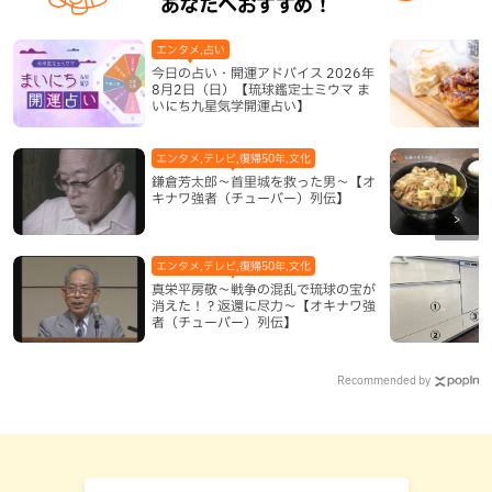
あなたへおすすめ！
エンタメ,占い
今日の占い・開運アドバイス 2026年
8月2日（日）【琉球鑑定士ミウマ ま
いにち九星気学開運占い】
エンタメ,テレビ,復帰50年,文化
鎌倉芳太郎～首里城を救った男～【オ
キナワ強者（チューバー）列伝】
エンタメ,テレビ,復帰50年,文化
真栄平房敬～戦争の混乱で琉球の宝が
消えた！？返還に尽力～【オキナワ強
者（チューバー）列伝】
Recommended by