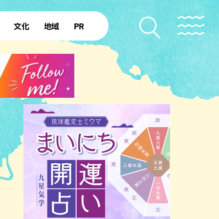
文化
地域
PR
復帰50年
本島北部
本島中部
本島南部
先島諸島
北部離島
南部離島