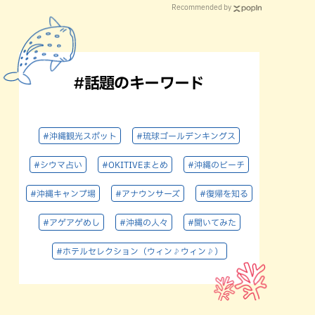
Recommended by
#話題のキーワード
#沖縄観光スポット
#琉球ゴールデンキングス
#シウマ占い
#OKITIVEまとめ
#沖縄のビーチ
#沖縄キャンプ場
#アナウンサーズ
#復帰を知る
#アゲアゲめし
#沖縄の人々
#聞いてみた
#ホテルセレクション（ウィン♪ウィン♪）