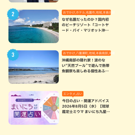
おでかけ,ホテル,名護市,地域,本島北部
なぜ名護だったのか？国内初
のビーチリゾート「コートヤ
ード・バイ・マリオット沖縄
リゾート」に込められた想い
おでかけ,八重瀬町,地域,本島南部,沖縄の海,自然
沖縄南部の隠れ家！波のな
い“天然プール”で遊んで熱帯
魚観察も楽しめる個性あふれ
る「玻名城の郷ビーチ」（八
重瀬町）
エンタメ,占い
今日の占い・開運アドバイス
2026年8月5日（水）【琉球
鑑定士ミウマ まいにち九星気
学開運占い】