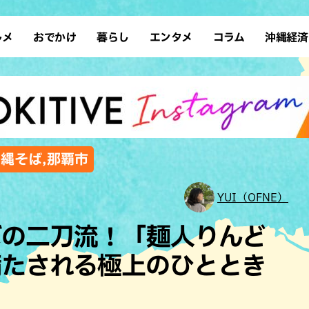
ルメ
おでかけ
暮らし
エンタメ
コラム
沖縄経済
ーメン
デート
沖縄そば
レシピ
スポーツ
ドライブ
SDGs
占い
クアウト
散歩
ファッション
カフェ
タレント・芸人
ソロ活
ローカルニュース
テレビ
・魚料理
自然
和食・日本料理
沖縄移住
イベント
子ども
沖縄旧暦行事
縄料理
歴史
アジア・エスニック
体験
沖縄そば,那覇市
中華
レジャー
イタリアン
アート
YUI（OFNE）
西洋料理
ショッピング
フレンチ
ホテル
ばの二刀流！「麺人りんど
キ・焼肉
サウナ
焼鳥・串料理
公園
満たされる極上のひととき
の肉料理
沖縄の海
居酒屋・バー
・バイキング
スイーツ