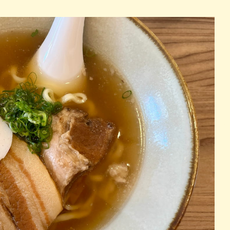
パン
カレー
バーガー
タコス・タコライス