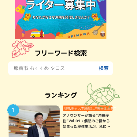
フリーワード検索
ランキング
地域,暮らし,本島南部,沖縄移住,那覇市
アナウンサーが語る”沖縄移
住”Vol.01：偶然のご縁から
始まった移住生活が、私にと
って120点満点になった理由