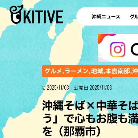
沖縄ニュース
グ
ラ
テイ
すし
沖
グルメ,ラーメン,地域,本島南部,
2025/11/03
2025/11/03
公開日
洋食・
沖縄そば×中華そ
ステー
う」で心もお腹も
その他
を（那覇市）
ブッフェ