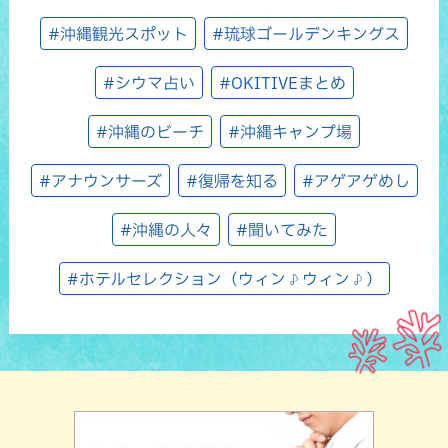
#沖縄観光スポット
#琉球ゴールデンキングス
#シウマ占い
#OKITIVEまとめ
#沖縄のビーチ
#沖縄キャンプ場
#アナウンサーズ
#復帰を知る
#アゲアゲめし
#沖縄の人々
#聞いてみた
#ホテルセレクション（ウィン♪ウィン♪）