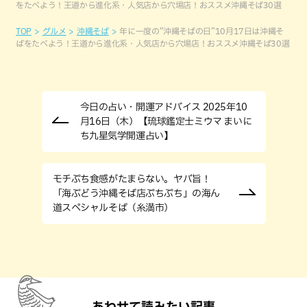
をたべよう！王道から進化系・人気店から穴場店！おススメ沖縄そば30選
TOP
グルメ
沖縄そば
年に一度の”沖縄そばの日”10月17日は沖縄そ
ばをたべよう！王道から進化系・人気店から穴場店！おススメ沖縄そば30選
今日の占い・開運アドバイス 2025年10
月16日（木）【琉球鑑定士ミウマ まいに
ち九星気学開運占い】
モチぷち食感がたまらない。ヤバ旨！
「海ぶどう沖縄そば店ぷちぷち」の海ん
道スペシャルそば（糸満市）
あわせて読みたい記事