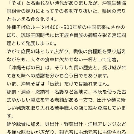
「そば」と名乗れない時代がありましたが、沖縄生麺協
同組合の尽力によってその名を守り抜いた、県民の誇り
ともいえる食文化です。
沖縄そばのルーツは400〜500年前の中国伝来にさかの
ぼり、琉球王国時代には王族や貴族の御膳を彩る宮廷料
理として発展しました。
やがて庶民の味として広がり、戦後の食糧難を乗り越え
ながらも、人々の食卓に欠かせない一杯として定着。
「沖縄そばの日」は、そうした長い歴史と、受け継がれ
てきた味への感謝を分かち合う日でもあります。
いま、沖縄そばは「伝統」だけでは語れません。
那覇・浦添・恩納村・名護など各地に、木灰を使った古
式ゆかしい製法を守る老舗がある一方で、出汁や麺に新
しい発想を取り入れる若手職人の店も続々登場していま
す。
鰹や豚骨に加え、貝出汁・野菜出汁・洋風アレンジなど
多様な味わいが広がり、観光客にも地元客にも愛される