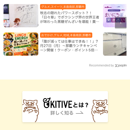
グルメ,スイーツ,本島南部,那覇市
牧志の隠れたパワースポット？！
「日々草」でボクシング界の世界王者
が味わった黒糖ぜんざいを堪能！貴重
なサインと手作りケーキも要チェック
（那覇市）
おでかけ,グルメ,地域,本島南部,那覇市
「腹が減っては仕事はできぬ！！」7
月27日（月）〜那覇ランチキャンペ
ーン開催！クーポン・ポイント5倍・
限定グッズが当たる12日間
Recommended by