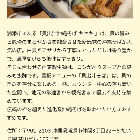
浦添市にある「貝出汁沖縄そば キセキ.」は、貝の旨み
と豚骨のまろやかさを融合させた新感覚の沖縄そばが人
気の店。白貝やアサリから丁寧にとっただしは香り豊か
で、濃厚ながらも後味はすっきり。
そこに合わせる自家製生麺は、コシがありスープとの絡
みも抜群です。看板メニューの「貝出汁そば」は、貝の
旨みを存分に楽しめる一杯。カウンター中心の落ち着い
た空間で、地元の常連客から観光客まで幅広く支持を集
めています。
伝統の枠を超えた進化系沖縄そばを味わいたい方におす
すめです。
住所：〒901-2103 沖縄県浦添市仲間3丁目22−5 たい
ら園 茶山ビル 102号室