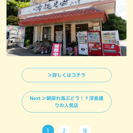
＞詳しくはコチラ
Next ＞朝採れ海ぶどう！？浮島通
りの人気店
1
2
16