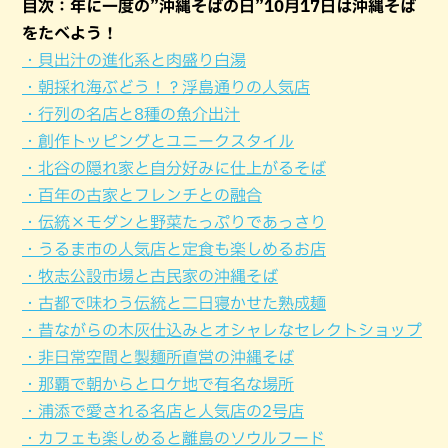
目次：年に一度の”沖縄そばの日”10月17日は沖縄そば
をたべよう！
・貝出汁の進化系と肉盛り白湯
・朝採れ海ぶどう！？浮島通りの人気店
・行列の名店と8種の魚介出汁
・創作トッピングとユニークスタイル
・北谷の隠れ家と自分好みに仕上がるそば
・百年の古家とフレンチとの融合
・伝統×モダンと野菜たっぷりであっさり
・うるま市の人気店と定食も楽しめるお店
・牧志公設市場と古民家の沖縄そば
・古都で味わう伝統と二日寝かせた熟成麺
・昔ながらの木灰仕込みとオシャレなセレクトショップ
・非日常空間と製麺所直営の沖縄そば
・那覇で朝からとロケ地で有名な場所
・浦添で愛される名店と人気店の2号店
・カフェも楽しめると離島のソウルフード