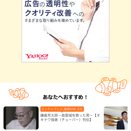
あなたへおすすめ！
エンタメ,テレビ,復帰50年,文化
鎌倉芳太郎～首里城を救った男～【オ
キナワ強者（チューバー）列伝】