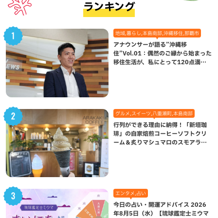
ランキング
地域,暮らし,本島南部,沖縄移住,那覇市
アナウンサーが語る”沖縄移
住”Vol.01：偶然のご縁から始まった
移住生活が、私にとって120点満点
になった理由
グルメ,スイーツ,八重瀬町,本島南部
行列ができる理由に納得！「新垣珈
琲」の自家焙煎コーヒーソフトクリ
ーム＆炙りマシュマロのスモアラテ
が絶品（八重瀬町）
エンタメ,占い
今日の占い・開運アドバイス 2026
年8月5日（水）【琉球鑑定士ミウマ