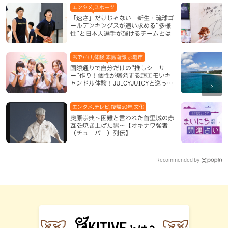
エンタメ,スポーツ
「速さ」だけじゃない 新生・琉球ゴ
ールデンキングスが追い求める“多様
性”と日本人選手が輝けるチームとは
おでかけ,体験,本島南部,那覇市
国際通りで自分だけの“推しシーサ
ー”作り！個性が爆発する超エモいキ
ャンドル体験！JUICYJUICYと巡って
沖縄新定番を探す
エンタメ,テレビ,復帰50年,文化
奥原崇典～困難と言われた首里城の赤
瓦を焼き上げた男～【オキナワ強者
（チューバー）列伝】
Recommended by