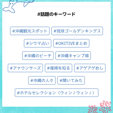
#話題のキーワード
#沖縄観光スポット
#琉球ゴールデンキングス
#シウマ占い
#OKITIVEまとめ
#沖縄のビーチ
#沖縄キャンプ場
#アナウンサーズ
#復帰を知る
#アゲアゲめし
#沖縄の人々
#聞いてみた
#ホテルセレクション（ウィン♪ウィン♪）