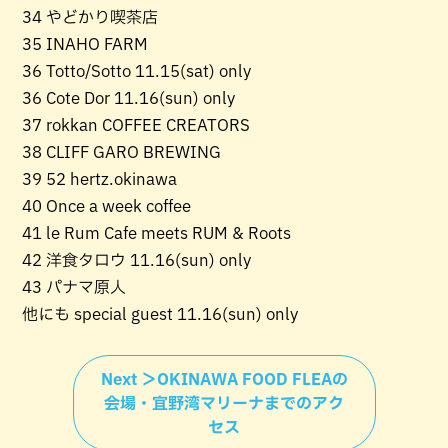
34 やどかり喫茶店
35 INAHO FARM
36 Totto/Sotto 11.15(sat) only
36 Cote Dor 11.16(sun) only
37 rokkan COFFEE CREATORS
38 CLIFF GARO BREWING
39 52 hertz.okinawa
40 Once a week coffee
41 le Rum Cafe meets RUM & Roots
42 洋食タロウ 11.16(sun) only
43 パナマ原人
他にも special guest 11.16(sun) only
Next ＞OKINAWA FOOD FLEAの
会場・宜野湾マリーナまでのアク
セス