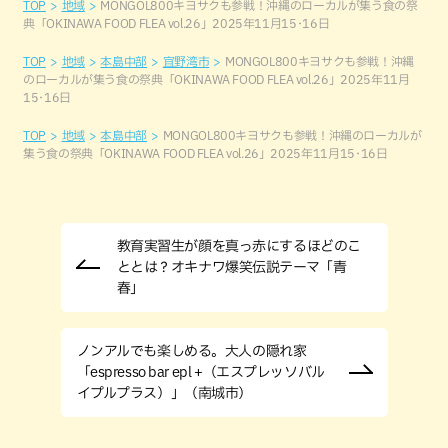
TOP
地域
MONGOL800キヨサクも参戦！沖縄のローカルが集う食の祭
典「OKINAWA FOOD FLEA vol.26」2025年11月15･16日
TOP
地域
本島中部
宜野湾市
MONGOL800キヨサクも参戦！沖縄
のローカルが集う食の祭典「OKINAWA FOOD FLEA vol.26」2025年11月
15･16日
TOP
地域
本島中部
MONGOL800キヨサクも参戦！沖縄のローカルが
集う食の祭典「OKINAWA FOOD FLEA vol.26」2025年11月15･16日
教育実習生が顔を真っ赤にするほどのこ
ととは？オキナワ爆笑伝説テーマ「青
春」
ノンアルでも楽しめる。大人の隠れ家
「espresso bar epl +（エスプレッソバル
イプルプラス）」（南城市）