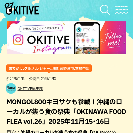
おでかけ,グルメ,レジャー,地域,宜野湾市,本島中部
2025/11/13
2025/11/13
公開日
OKITIVE編集部
MONGOL800キヨサクも参戦！沖縄のロ
ーカルが集う食の祭典「OKINAWA FOOD
FLEA vol.26」2025年11月15･16日
目次：
沖縄のローカルが集う食の祭典「OKINAWA