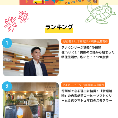
ランキング
地域,暮らし,本島南部,沖縄移住,那覇市
アナウンサーが語る”沖縄移
住”Vol.01：偶然のご縁から始まった
移住生活が、私にとって120点満点
になった理由
グルメ,スイーツ,八重瀬町,本島南部
行列ができる理由に納得！「新垣珈
琲」の自家焙煎コーヒーソフトクリ
ーム＆炙りマシュマロのスモアラテ
が絶品（八重瀬町）