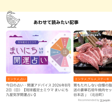
あわせて読みたい記事
エンタメ,占い
エンタメ,グルメ,ステーキ・
今日の占い・開運アドバイス 2026年8月
胃もたれしない自慢の脂
2日（日）【琉球鑑定士ミウマ まいにち
送の豪華石垣牛焼肉セッ
九星気学開運占い】
谷本店 」（北谷町）
Recommended by