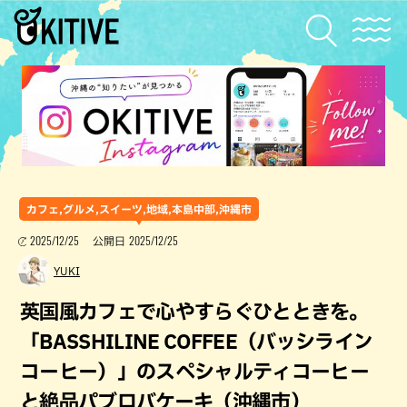
カフェ,グルメ,スイーツ,地域,本島中部,沖縄市
2025/12/25
2025/12/25
公開日
YUKI
英国風カフェで心やすらぐひとときを。
「BASSHILINE COFFEE（バッシライン
コーヒー）」のスペシャルティコーヒー
と絶品パブロバケーキ（沖縄市）