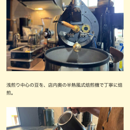
浅煎り中心の豆を、店内奥の半熱風式焙煎機で丁寧に焙
煎。