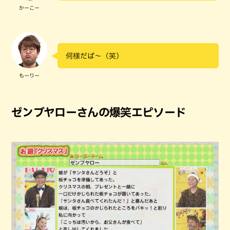
かーこー
何様だば～（笑）
もーりー
ゼンブヤローさんの爆笑エピソード