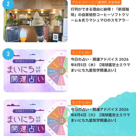
グルメ,スイーツ,八重瀬町,本島南部
行列ができる理由に納得！「新垣珈
琲」の自家焙煎コーヒーソフトクリ
ーム＆炙りマシュマロのスモアラテ
が絶品（八重瀬町）
エンタメ,占い
今日の占い・開運アドバイス 2026
年8月5日（水）【琉球鑑定士ミウマ
まいにち九星気学開運占い】
エンタメ,占い
今日の占い・開運アドバイス 2026
年8月4日（火）【琉球鑑定士ミウマ
まいにち九星気学開運占い】