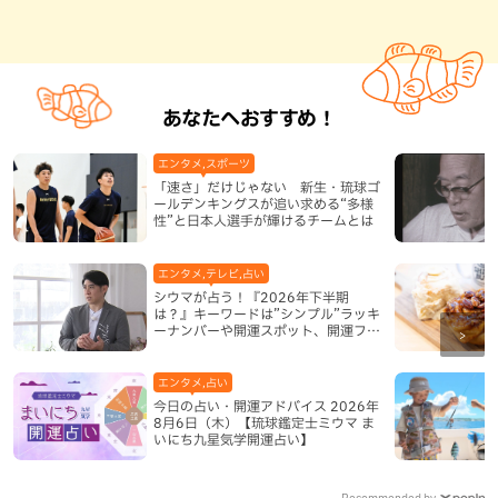
あなたへおすすめ！
エンタメ,スポーツ
「速さ」だけじゃない 新生・琉球ゴ
ールデンキングスが追い求める“多様
性”と日本人選手が輝けるチームとは
エンタメ,テレビ,占い
シウマが占う！『2026年下半期
は？』キーワードは”シンプル”ラッキ
ーナンバーや開運スポット、開運フー
ドも紹介
エンタメ,占い
今日の占い・開運アドバイス 2026年
8月6日（木）【琉球鑑定士ミウマ ま
いにち九星気学開運占い】
Recommended by