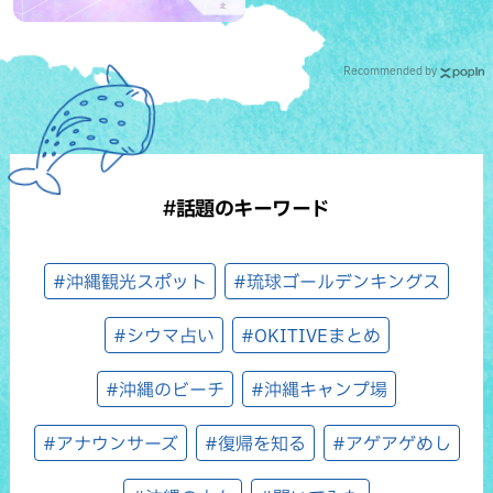
Recommended by
#話題のキーワード
#沖縄観光スポット
#琉球ゴールデンキングス
#シウマ占い
#OKITIVEまとめ
#沖縄のビーチ
#沖縄キャンプ場
#アナウンサーズ
#復帰を知る
#アゲアゲめし