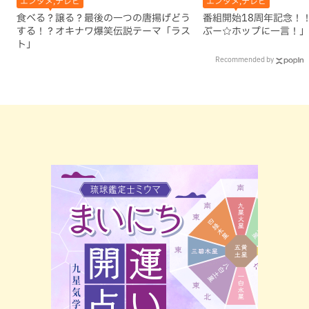
エンタメ,テレビ
エンタメ,テレビ
食べる？譲る？最後の一つの唐揚げどう
番組開始18周年記念！
する！？オキナワ爆笑伝説テーマ「ラス
ぷー☆ホップに一言！」
ト」
Recommended by