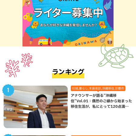
ランキング
地域,暮らし,本島南部,沖縄移住,那覇市
アナウンサーが語る”沖縄移
住”Vol.01：偶然のご縁から始まった
移住生活が、私にとって120点満点
になった理由