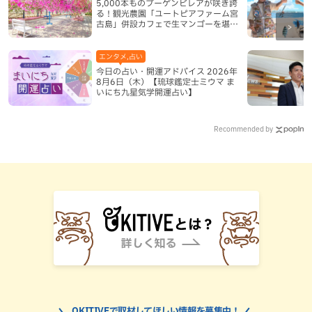
5,000本ものブーゲンビレアが咲き誇
る！観光農園「ユートピアファーム宮
古島」併設カフェで生マンゴーを堪能
（宮古島）
エンタメ,占い
今日の占い・開運アドバイス 2026年
8月6日（木）【琉球鑑定士ミウマ ま
いにち九星気学開運占い】
Recommended by
OKITIVEで取材してほしい情報を募集中！