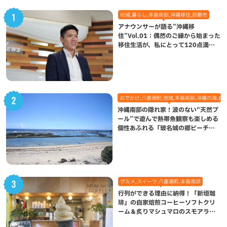
地域,暮らし,本島南部,沖縄移住,那覇市
アナウンサーが語る”沖縄移
住”Vol.01：偶然のご縁から始まった
移住生活が、私にとって120点満点
になった理由
おでかけ,八重瀬町,地域,本島南部,沖縄の海,自
沖縄南部の隠れ家！波のない“天然プ
ール”で遊んで熱帯魚観察も楽しめる
個性あふれる「玻名城の郷ビーチ」
（八重瀬町）
グルメ,スイーツ,八重瀬町,本島南部
行列ができる理由に納得！「新垣珈
琲」の自家焙煎コーヒーソフトクリ
ーム＆炙りマシュマロのスモアラテ
が絶品（八重瀬町）