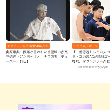
エンタメ,テレビ,復帰50年,文化
エンタメ,スポーツ
奥原崇典～困難と言われた首里城の赤瓦
「一番恩返ししたい人の
を焼き上げた男～【オキナワ強者（チュ
身・幸地渉ACが琉球ゴ
ーバー）列伝】
復帰。マクヘンリーAH
理由
Recommended by