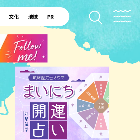
文化
地域
PR
復帰50年
本島北部
本島中部
本島南部
先島諸島
北部離島
南部離島