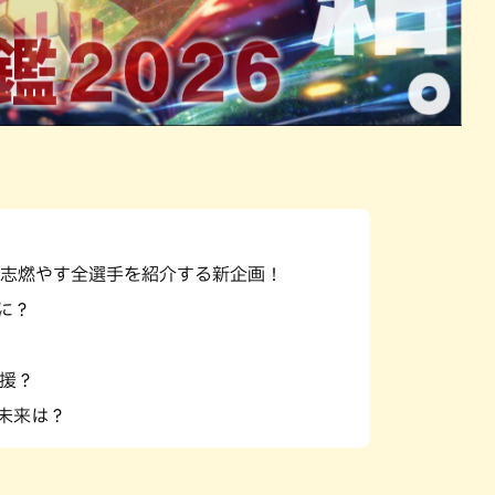
志燃やす全選手を紹介する新企画！
に？
応援？
の未来は？