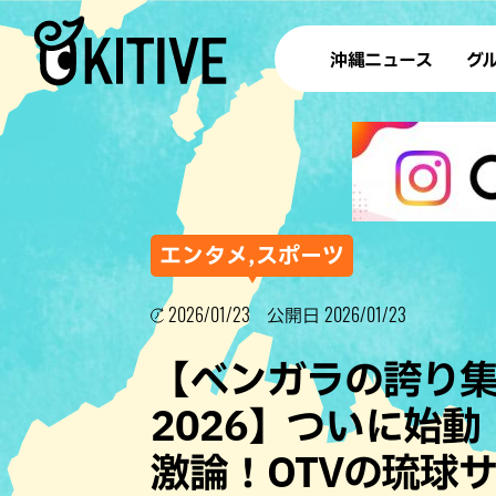
沖縄ニュース
グ
ラ
テイ
すし
沖
エンタメ,スポーツ
2026/01/23
2026/01/23
公開日
洋食・
【ベンガラの誇り集
ステー
2026】ついに始
その他
激論！OTVの琉球
ブッフェ