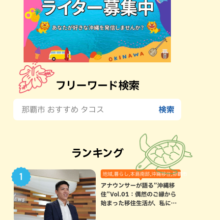
フリーワード検索
ランキング
地域,暮らし,本島南部,沖縄移住,那覇市
アナウンサーが語る”沖縄移
住”Vol.01：偶然のご縁から
始まった移住生活が、私にと
って120点満点になった理由