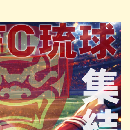
パン
カレー
バーガー
タコス・タコライス