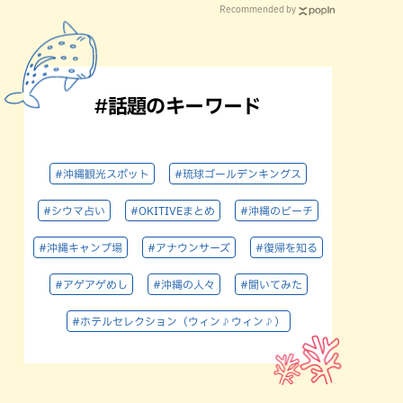
Recommended by
#話題のキーワード
#沖縄観光スポット
#琉球ゴールデンキングス
#シウマ占い
#OKITIVEまとめ
#沖縄のビーチ
#沖縄キャンプ場
#アナウンサーズ
#復帰を知る
#アゲアゲめし
#沖縄の人々
#聞いてみた
#ホテルセレクション（ウィン♪ウィン♪）