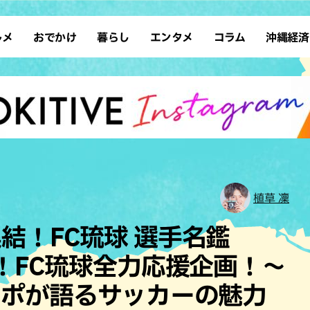
ルメ
おでかけ
暮らし
エンタメ
コラム
沖縄経済
ーメン
デート
沖縄そば
レシピ
スポーツ
ドライブ
SDGs
占い
クアウト
散歩
ファッション
カフェ
タレント・芸人
ソロ活
ローカルニュース
テレビ
・魚料理
自然
和食・日本料理
沖縄移住
イベント
子ども
沖縄旧暦行事
縄料理
歴史
アジア・エスニック
体験
中華
レジャー
イタリアン
アート
植草 凜
西洋料理
ショッピング
フレンチ
ホテル
結！FC琉球 選手名鑑
キ・焼肉
サウナ
焼鳥・串料理
公園
動！FC琉球全力応援企画！～
の肉料理
沖縄の海
居酒屋・バー
サポが語るサッカーの魅力
・バイキング
スイーツ