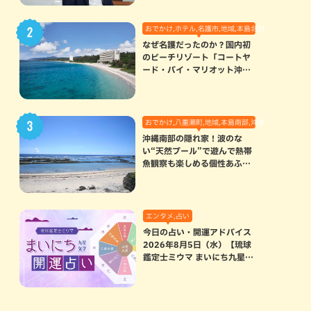
おでかけ,ホテル,名護市,地域,本島北部
なぜ名護だったのか？国内初
のビーチリゾート「コートヤ
ード・バイ・マリオット沖縄
リゾート」に込められた想い
おでかけ,八重瀬町,地域,本島南部,沖縄の海,自然
沖縄南部の隠れ家！波のな
い“天然プール”で遊んで熱帯
魚観察も楽しめる個性あふれ
る「玻名城の郷ビーチ」（八
重瀬町）
エンタメ,占い
今日の占い・開運アドバイス
2026年8月5日（水）【琉球
鑑定士ミウマ まいにち九星気
学開運占い】