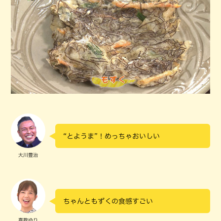
“とようま”！めっちゃおいしい
大川豊治
ちゃんともずくの食感すごい
嘉数ゆり