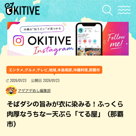
エンタメ,グルメ,テレビ,地域,本島南部,沖縄料理,那覇市
2026/01/23
2026/01/23
公開日
アゲアゲめし編集部
そばダシの旨みが衣に染みる！ふっくら
肉厚なうちなー天ぷら「てる屋」（那覇
市）