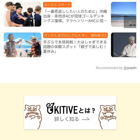
エンタメ,スポーツ
「一番恩返ししたい人のために」沖縄
出身・幸地渉ACが琉球ゴールデンキ
ングス復帰。マクヘンリーAHCに信頼
を寄せる理由
エンタメ,おでかけ,グルメ,すし・魚料理,テレビ,体験,北谷町,地域,
手ぶらで本格挑戦！大はしゃぎできる
話題の体験スポット「親子で楽しむ！
夏休み」
Recommended by