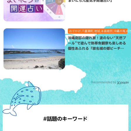
まいにち九星気学開運占い】
おでかけ,八重瀬町,地域,本島南部,沖縄の海,自
沖縄南部の隠れ家！波のない“天然プ
ール”で遊んで熱帯魚観察も楽しめる
個性あふれる「玻名城の郷ビーチ」
（八重瀬町）
Recommended by
#話題のキーワード