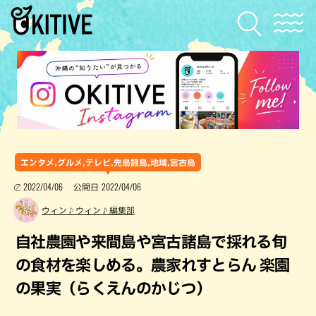
エンタメ,グルメ,テレビ,先島諸島,地域,宮古島
2022/04/06
2022/04/06
公開日
ウィン♪ウィン♪編集部
自社農園や来間島や宮古諸島で採れる旬
の食材を楽しめる。農家れすとらん 楽園
の果実（らくえんのかじつ）