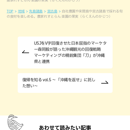
TOP
地域
先島諸島
宮古島
自社農園や来間島や宮古諸島で採れる旬
の食材を楽しめる。農家れすとらん 楽園の果実（らくえんのかじつ）
USJをV字回復させた日本屈指のマーケタ
ー森岡毅が語った沖縄観光の回復戦略
マーケティングの精鋭集団「刀」が沖縄
県と連携
復帰を知る vol.5 ～「沖縄を返せ」に託し
た想い～
あわせて読みたい記事