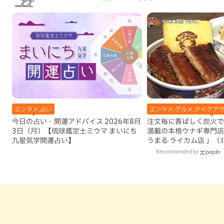
エンタメ,占い
エンタメ,グルメ,テイクアウ
今日の占い・開運アドバイス 2026年8月
注文毎に香ばしく炭火で
3日（月）【琉球鑑定士ミウマ まいにち
満載の本格ウナギ専門店
九星気学開運占い】
うまる ライカム店 」（
Recommended by