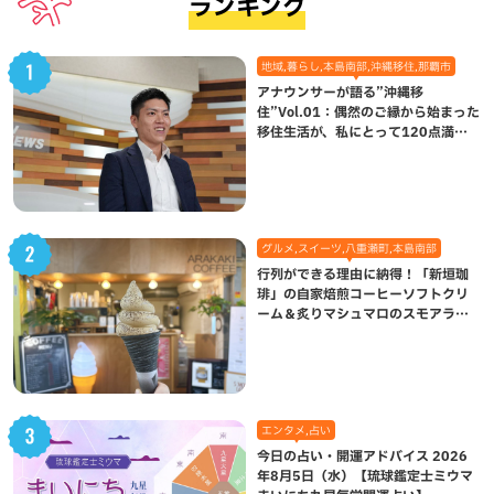
ランキング
地域,暮らし,本島南部,沖縄移住,那覇市
アナウンサーが語る”沖縄移
住”Vol.01：偶然のご縁から始まった
移住生活が、私にとって120点満点
になった理由
グルメ,スイーツ,八重瀬町,本島南部
行列ができる理由に納得！「新垣珈
琲」の自家焙煎コーヒーソフトクリ
ーム＆炙りマシュマロのスモアラテ
が絶品（八重瀬町）
エンタメ,占い
今日の占い・開運アドバイス 2026
年8月5日（水）【琉球鑑定士ミウマ