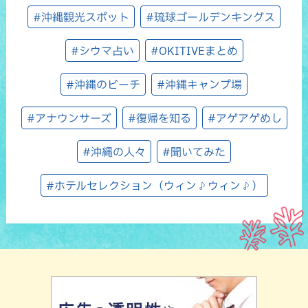
#沖縄観光スポット
#琉球ゴールデンキングス
#シウマ占い
#OKITIVEまとめ
#沖縄のビーチ
#沖縄キャンプ場
#アナウンサーズ
#復帰を知る
#アゲアゲめし
#沖縄の人々
#聞いてみた
#ホテルセレクション（ウィン♪ウィン♪）