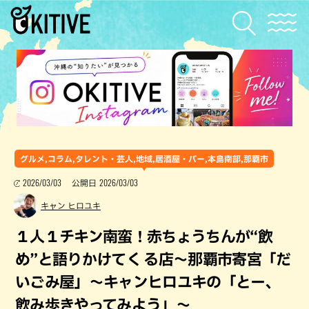
グルメ,コラム,タレント・芸人,地域,居酒屋・バー,本島南部,那覇市
2026/03/03
2026/03/03
公開日
キャン ヒロユキ
１人１チキン南蛮！赤ちょうちんが“飲
め”と語りかけてく る店〜那覇市寄宮「だ
いごみ屋」～キャンヒロユキの「とー、
飲み歩きやってみよう」〜