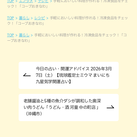
TOP
エンタメ
テレビ
手軽においしい料理が作れる！冷凍食品をチェ
ック！「コープおきなわ」
TOP
暮らし
レシピ
手軽においしい料理が作れる！冷凍食品をチェッ
ク！「コープおきなわ」
TOP
暮らし
手軽においしい料理が作れる！冷凍食品をチェック！「コ
ープおきなわ」
今日の占い・開運アドバイス 2026年3月
7日（土）【琉球鑑定士ミウマ まいにち
九星気学開運占い】
老舗醤油と5種の魚介ダシが調和した奥深
い肉うどん「うどん・酒 河童 中の町店 」
（沖縄市）