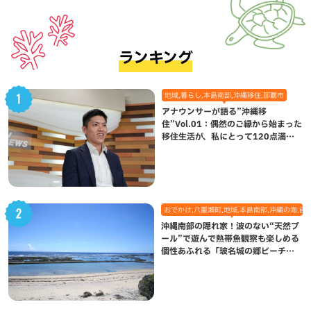
ランキング
地域,暮らし,本島南部,沖縄移住,那覇市
アナウンサーが語る”沖縄移
住”Vol.01：偶然のご縁から始まった
移住生活が、私にとって120点満点
になった理由
おでかけ,八重瀬町,地域,本島南部,沖縄の海,自
沖縄南部の隠れ家！波のない“天然プ
ール”で遊んで熱帯魚観察も楽しめる
個性あふれる「玻名城の郷ビーチ」
（八重瀬町）