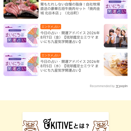
胃もたれしない自慢の脂身！自社牧場
直送の豪華石垣牛焼肉セット「焼肉金
城 北谷本店 」（北谷町）
エンタメ,占い
今日の占い・開運アドバイス 2026年
8月7日（金）【琉球鑑定士ミウマ ま
いにち九星気学開運占い】
エンタメ,占い
今日の占い・開運アドバイス 2026年
8月5日（水）【琉球鑑定士ミウマ ま
いにち九星気学開運占い】
Recommended by