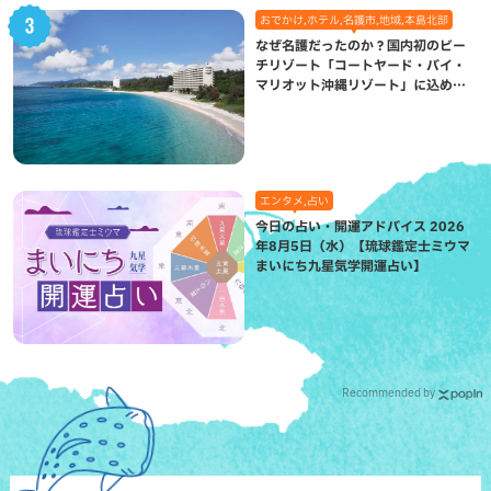
おでかけ,ホテル,名護市,地域,本島北部
なぜ名護だったのか？国内初のビー
チリゾート「コートヤード・バイ・
マリオット沖縄リゾート」に込めら
れた想い
エンタメ,占い
今日の占い・開運アドバイス 2026
年8月5日（水）【琉球鑑定士ミウマ
まいにち九星気学開運占い】
Recommended by