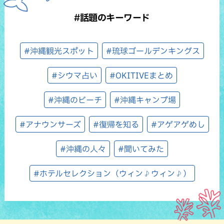
#話題のキーワード
#沖縄観光スポット
#琉球ゴールデンキングス
#シウマ占い
#OKITIVEまとめ
#沖縄のビーチ
#沖縄キャンプ場
#アナウンサーズ
#復帰を知る
#アゲアゲめし
#沖縄の人々
#聞いてみた
#ホテルセレクション（ウィン♪ウィン♪）