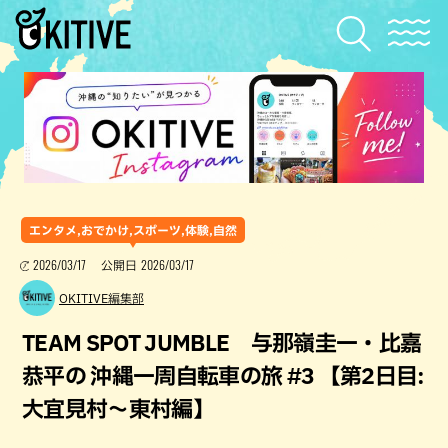
エンタメ,おでかけ,スポーツ,体験,自然
2026/03/17
2026/03/17
公開日
OKITIVE編集部
TEAM SPOT JUMBLE 与那嶺圭一・比嘉
恭平の 沖縄一周自転車の旅 #3 【第2日目:
大宜見村～東村編】