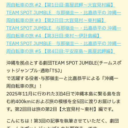
周自転車の旅 #2 【第1日目:喜屋武岬～大宜見村編】
TEAM SPOT JUMBLE 与那嶺圭一・比嘉恭平の 沖縄一
周自転車の旅 #3 【第2日目:大宜見村～東村編】
TEAM SPOT JUMBLE 与那嶺圭一・比嘉恭平の 沖縄一
周自転車の旅 #4 【第3日目:東村～伊計島編】
TEAM SPOT JUMBLE 与那嶺圭一・比嘉恭平の 沖縄一
周自転車の旅 #5 【第4日目:平安座島～喜屋武岬編】
沖縄を拠点とする劇団TEAM SPOT JUMBLE(チームスポ
ットジャンブル･通称｢TSJ｣
で活躍する役者･与那嶺圭一と比嘉恭平による『沖縄一
周自転車の旅』！
2025年11月に行われた3泊4日で沖縄本島に繋る島を含
む約400kmにおよぶ旅の模様を全5回に渡りお届けしま
す。第2回目は旅の第2目【大宜見村～東村】編です。
こんにちは！第3回の記事を執筆させていただく、劇団