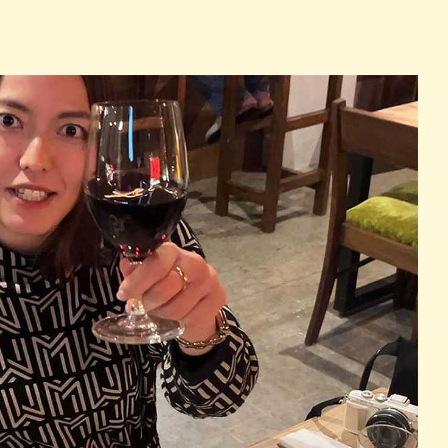
パン
カレー
バーガー
タコス・タコライス