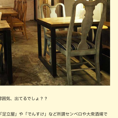
雰囲気、出てるでしょ？？
「足立屋」や「でんすけ」など所謂センベロや大衆酒場で