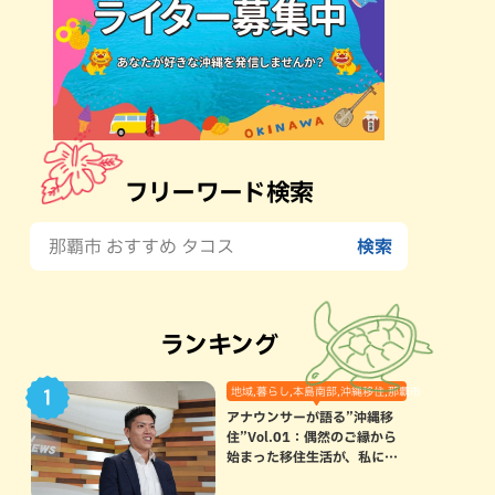
フリーワード検索
ランキング
地域,暮らし,本島南部,沖縄移住,那覇市
アナウンサーが語る”沖縄移
住”Vol.01：偶然のご縁から
始まった移住生活が、私にと
って120点満点になった理由