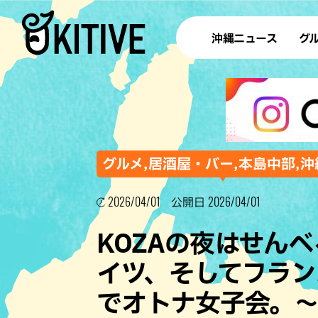
沖縄ニュース
グ
ラ
テイ
すし
沖
グルメ,居酒屋・バー,本島中部,沖
2026/04/01
2026/04/01
公開日
洋食・
KOZAの夜はせん
ステー
イツ、そしてフランス！？
その他
でオトナ女子会。
ブッフェ