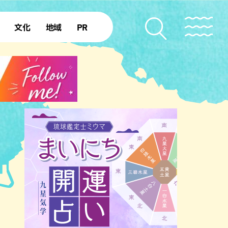
文化
地域
PR
復帰50年
本島北部
本島中部
本島南部
先島諸島
北部離島
南部離島