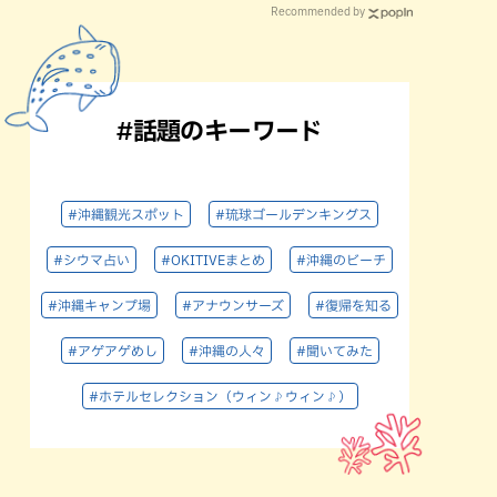
Recommended by
#話題のキーワード
#沖縄観光スポット
#琉球ゴールデンキングス
#シウマ占い
#OKITIVEまとめ
#沖縄のビーチ
#沖縄キャンプ場
#アナウンサーズ
#復帰を知る
#アゲアゲめし
#沖縄の人々
#聞いてみた
#ホテルセレクション（ウィン♪ウィン♪）