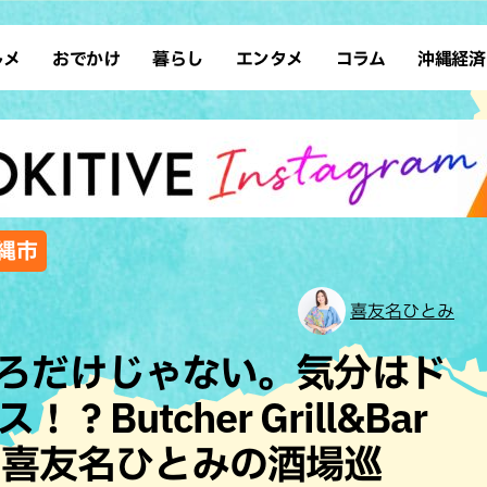
ルメ
おでかけ
暮らし
エンタメ
コラム
沖縄経済
ーメン
デート
沖縄そば
レシピ
スポーツ
ドライブ
SDGs
占い
クアウト
散歩
ファッション
カフェ
タレント・芸人
ソロ活
ローカルニュース
テレビ
・魚料理
自然
和食・日本料理
沖縄移住
イベント
子ども
沖縄旧暦行事
縄料理
歴史
アジア・エスニック
体験
縄市
中華
レジャー
イタリアン
アート
喜友名ひとみ
西洋料理
ショッピング
フレンチ
ホテル
べろだけじゃない。気分はド
キ・焼肉
サウナ
焼鳥・串料理
公園
Butcher Grill&Bar
の肉料理
沖縄の海
居酒屋・バー
〜喜友名ひとみの酒場巡
・バイキング
スイーツ