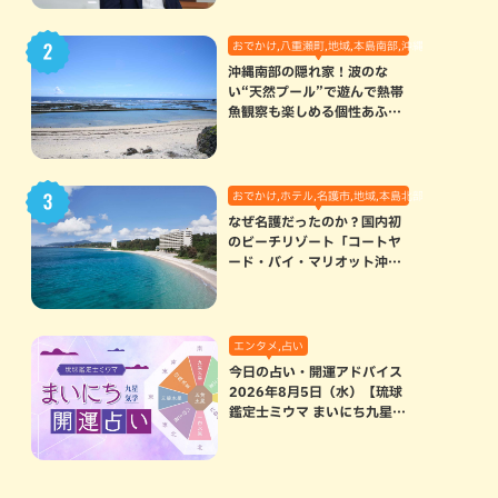
おでかけ,八重瀬町,地域,本島南部,沖縄の海,自然
沖縄南部の隠れ家！波のな
い“天然プール”で遊んで熱帯
魚観察も楽しめる個性あふれ
る「玻名城の郷ビーチ」（八
重瀬町）
おでかけ,ホテル,名護市,地域,本島北部
なぜ名護だったのか？国内初
のビーチリゾート「コートヤ
ード・バイ・マリオット沖縄
リゾート」に込められた想い
エンタメ,占い
今日の占い・開運アドバイス
2026年8月5日（水）【琉球
鑑定士ミウマ まいにち九星気
学開運占い】