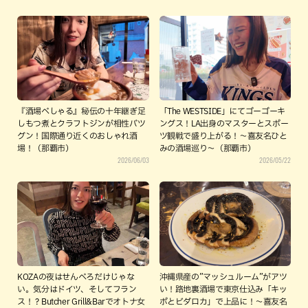
『酒場べしゃる』秘伝の十年継ぎ足
「The WESTSIDE」にてゴーゴーキ
しもつ煮とクラフトジンが相性バツ
ングス！LA出身のマスターとスポー
グン！国際通り近くのおしゃれ酒
ツ観戦で盛り上がる！〜喜友名ひと
場！（那覇市）
みの酒場巡り〜（那覇市）
2026/06/03
2026/05/22
KOZAの夜はせんべろだけじゃな
沖縄県産の”マッシュルーム”がアツ
い。気分はドイツ、そしてフラン
い！路地裏酒場で東京仕込み「キッ
ス！？Butcher Grill&Barでオトナ女
ポとビダロカ」で上品に！〜喜友名