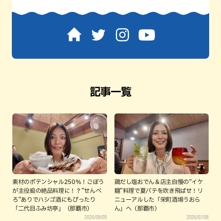
記事一覧
素材のポテンシャル250％！ごぼう
鶏だし塩おでん＆店主自慢の“イケ
が主役級の絶品料理に！？”せんべ
麺”料理で夏バテを吹き飛ばせ！リ
ろ”ありでハシゴ酒にもぴったり
ニューアルした「栄町酒場うおら
「二代目ふみ坊亭」（那覇市）
ん」へ（那覇市）
2026/08/05
2026/07/08