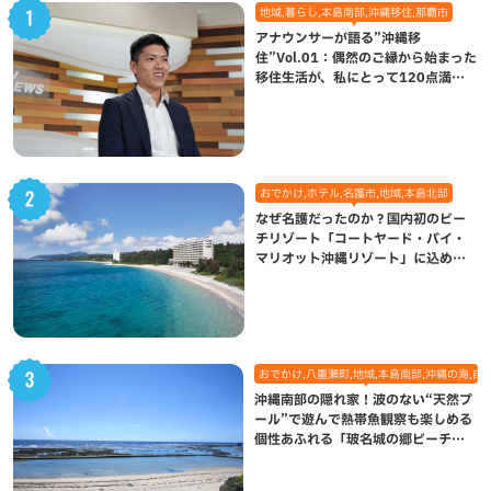
地域,暮らし,本島南部,沖縄移住,那覇市
アナウンサーが語る”沖縄移
住”Vol.01：偶然のご縁から始まった
移住生活が、私にとって120点満点
になった理由
おでかけ,ホテル,名護市,地域,本島北部
なぜ名護だったのか？国内初のビー
チリゾート「コートヤード・バイ・
マリオット沖縄リゾート」に込めら
れた想い
おでかけ,八重瀬町,地域,本島南部,沖縄の海,自
沖縄南部の隠れ家！波のない“天然プ
ール”で遊んで熱帯魚観察も楽しめる
個性あふれる「玻名城の郷ビーチ」
（八重瀬町）