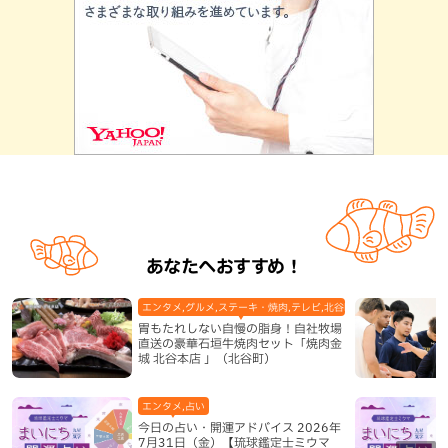
あなたへおすすめ！
エンタメ,グルメ,ステーキ・焼肉,テレビ,北谷町,地域,本島中部
胃もたれしない自慢の脂身！自社牧場
直送の豪華石垣牛焼肉セット「焼肉金
城 北谷本店 」（北谷町）
エンタメ,占い
今日の占い・開運アドバイス 2026年
7月31日（金）【琉球鑑定士ミウマ