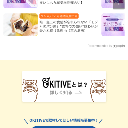
まいにち九星気学開運占い】
グルメ,パン,先島諸島,宮古島
唯一無二の食感が忘れられない「モジ
ャのパン屋」“素朴で力強い”味わいが
愛され続ける理由（宮古島市）
Recommended by
OKITIVEで取材してほしい情報を募集中！