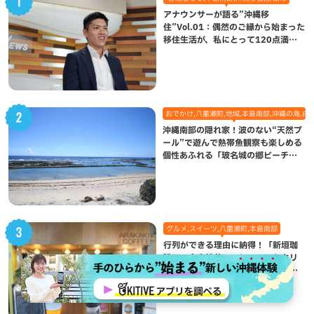
アナウンサーが語る”沖縄移
住”Vol.01：偶然のご縁から始まった
移住生活が、私にとって120点満点
になった理由
おでかけ,八重瀬町,地域,本島南部,沖縄の海,自
沖縄南部の隠れ家！波のない“天然プ
ール”で遊んで熱帯魚観察も楽しめる
個性あふれる「玻名城の郷ビーチ」
（八重瀬町）
グルメ,スイーツ,八重瀬町,本島南部
行列ができる理由に納得！「新垣珈
琲」の自家焙煎コーヒーソフトクリ
ーム＆炙りマシュマロのスモアラテ
が絶品（八重瀬町）