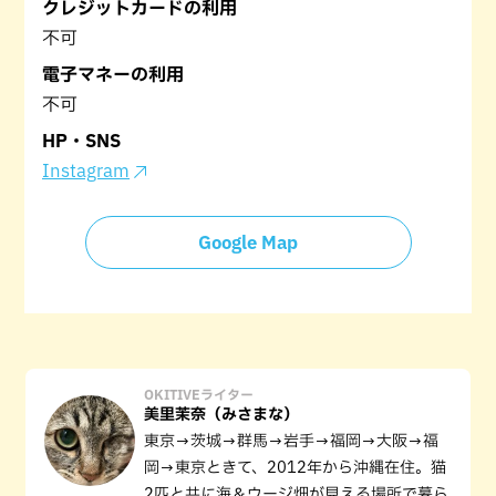
クレジットカードの利用
不可
電子マネーの利用
不可
HP・SNS
Instagram
Google Map
OKITIVEライター
美里茉奈（みさまな）
東京→茨城→群馬→岩手→福岡→大阪→福
岡→東京ときて、2012年から沖縄在住。猫
2匹と共に海＆ウージ畑が見える場所で暮ら