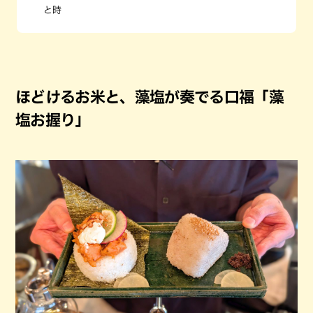
と時
ほどけるお米と、藻塩が奏でる口福「藻
塩お握り」