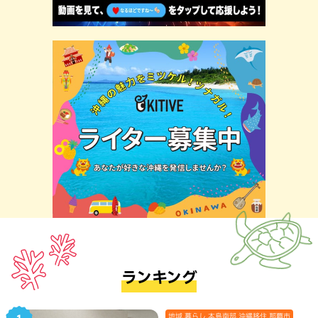
ランキング
地域,暮らし,本島南部,沖縄移住,那覇市