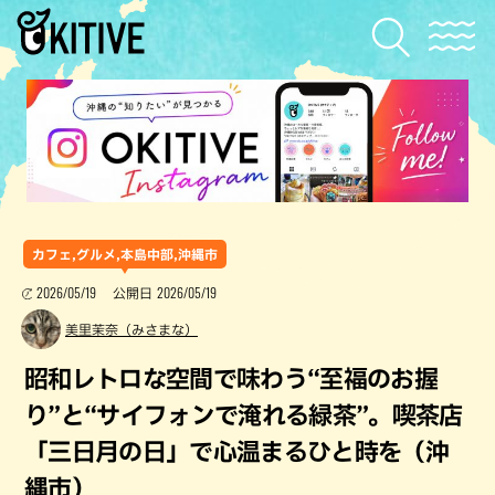
カフェ,グルメ,本島中部,沖縄市
2026/05/19
2026/05/19
公開日
美里茉奈（みさまな）
昭和レトロな空間で味わう“至福のお握
り”と“サイフォンで淹れる緑茶”。喫茶店
「三日月の日」で心温まるひと時を（沖
縄市）