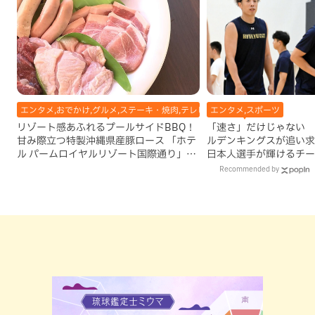
エンタメ,おでかけ,グルメ,ステーキ・焼肉,テレビ,ホテル,地域,本島南部,那覇
エンタメ,スポーツ
リゾート感あふれるプールサイドBBQ！
「速さ」だけじゃない 
甘み際立つ特製沖縄県産豚ロース 「ホテ
ルデンキングスが追い求
ル パームロイヤルリゾート国際通り」
日本人選手が輝けるチー
（那覇市）
Recommended by