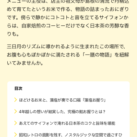
メニューの主役は、店主の祖父母が島根の清流で丹精込
めて育てたというお米で作る、物語の詰まったおにぎり
です。傍らで静かにコトコトと音を立てるサイフォンか
らは、自家焙煎のコーヒーだけでなく日本茶の芳醇な香
りも。
三日月のリズムに導かれるように生まれたこの場所で、
お腹も心もぽかぽかに満たされる「一膳の物語」を紐解
いてみませんか。
目次
ほどけるお米と、藻塩が奏でる口福「藻塩お握り」
4年越しの想いが結実した、究極の鮭お握りとは？
あえてのサイフォンで淹れる日本茶のコクと旨味を堪能
昭和レトロの面影を残す、ノスタルジックな空間で過ごすひ