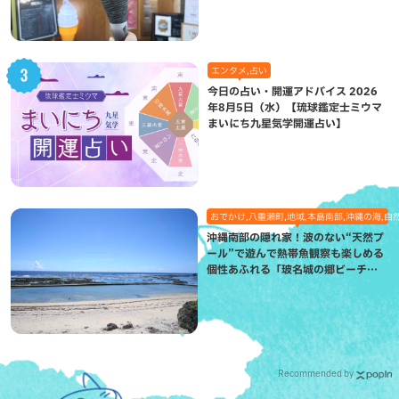
エンタメ,占い
今日の占い・開運アドバイス 2026
年8月5日（水）【琉球鑑定士ミウマ
まいにち九星気学開運占い】
おでかけ,八重瀬町,地域,本島南部,沖縄の海,自
沖縄南部の隠れ家！波のない“天然プ
ール”で遊んで熱帯魚観察も楽しめる
個性あふれる「玻名城の郷ビーチ」
（八重瀬町）
Recommended by