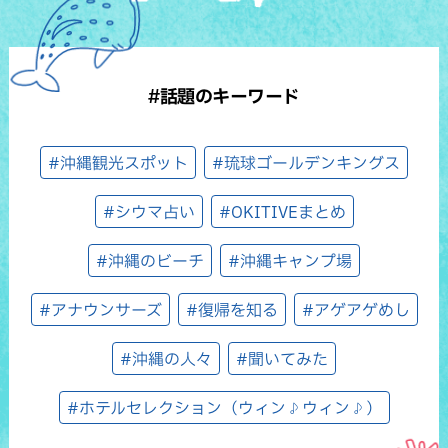
#話題のキーワード
#沖縄観光スポット
#琉球ゴールデンキングス
#シウマ占い
#OKITIVEまとめ
#沖縄のビーチ
#沖縄キャンプ場
#アナウンサーズ
#復帰を知る
#アゲアゲめし
#沖縄の人々
#聞いてみた
#ホテルセレクション（ウィン♪ウィン♪）