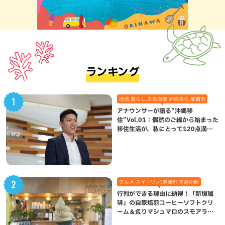
ランキング
地域,暮らし,本島南部,沖縄移住,那覇市
アナウンサーが語る”沖縄移
住”Vol.01：偶然のご縁から始まった
移住生活が、私にとって120点満点
になった理由
グルメ,スイーツ,八重瀬町,本島南部
行列ができる理由に納得！「新垣珈
琲」の自家焙煎コーヒーソフトクリ
ーム＆炙りマシュマロのスモアラテ
が絶品（八重瀬町）