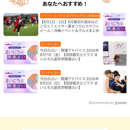
あなたへおすすめ！
イベント,エンタメ,おでかけ,グルメ,本島中部,本島北部,本島南部
【8月1日・2日】8月最初の週末はど
こ行く？エイサー夏まつりにクラフト
ビール！沖縄イベント＆グルメまとめ
エンタメ,占い
今日の占い・開運アドバイス 2026年
8月7日（金）【琉球鑑定士ミウマ ま
いにち九星気学開運占い】
エンタメ,占い
今日の占い・開運アドバイス 2026年
8月2日（日）【琉球鑑定士ミウマ ま
いにち九星気学開運占い】
Recommended by