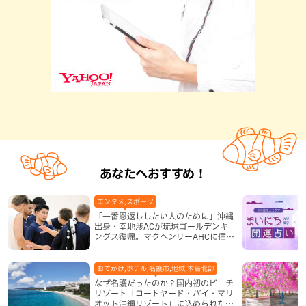
あなたへおすすめ！
エンタメ,スポーツ
「一番恩返ししたい人のために」沖縄
出身・幸地渉ACが琉球ゴールデンキ
ングス復帰。マクヘンリーAHCに信頼
を寄せる理由
おでかけ,ホテル,名護市,地域,本島北部
なぜ名護だったのか？国内初のビーチ
リゾート「コートヤード・バイ・マリ
オット沖縄リゾート」に込められた想