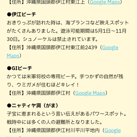
【住所】沖縄県国頭郡伊江村東江上（
Google Maps
）
●伊江ビーチ
おきりっぷが訪れた時は、海ブランコなど映えスポット
がたくさんありました。遊泳可能期間は5月1日～11月
30日。シュノーケルは禁止されています。
【住所】沖縄県国頭郡伊江村東江前2439（
Google
Maps
）
●GIビーチ
かつては米軍将校の専用ビーチ。手つかずの自然が残
り、ウミガメが住むほどキレイ！
【住所】沖縄県国頭郡伊江村（
Google Maps
）
●ニャティヤ洞（がま）
子宝に恵まれるという言い伝えがあるパワースポット。
戦時中には多くの人の避難所となりました。
【住所】沖縄県国頭郡伊江村川平川平地内（
Google