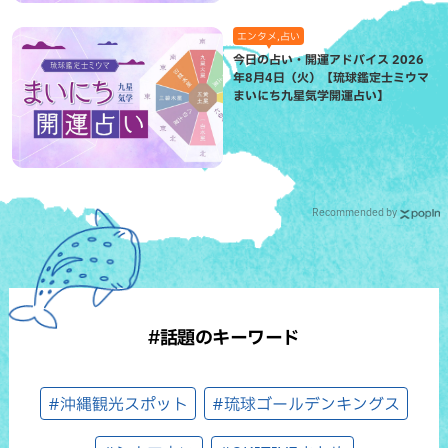
エンタメ,占い
今日の占い・開運アドバイス 2026
年8月4日（火）【琉球鑑定士ミウマ
まいにち九星気学開運占い】
Recommended by
#話題のキーワード
#沖縄観光スポット
#琉球ゴールデンキングス