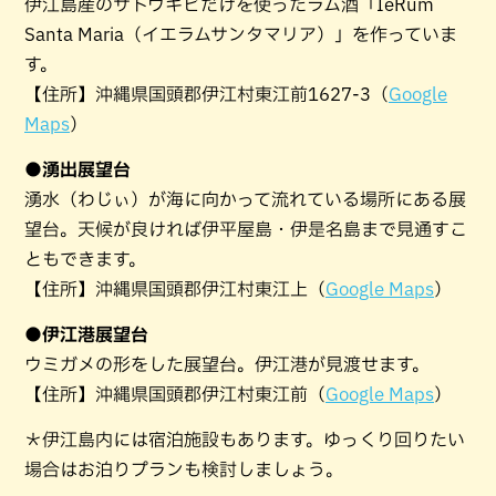
伊江島産のサトウキビだけを使ったラム酒「IeRum
Santa Maria（イエラムサンタマリア）」を作っていま
す。
【住所】沖縄県国頭郡伊江村東江前1627-3（
Google
Maps
）
●湧出展望台
湧水（わじぃ）が海に向かって流れている場所にある展
望台。天候が良ければ伊平屋島・伊是名島まで見通すこ
ともできます。
【住所】沖縄県国頭郡伊江村東江上（
Google Maps
）
●伊江港展望台
ウミガメの形をした展望台。伊江港が見渡せます。
【住所】沖縄県国頭郡伊江村東江前（
Google Maps
）
＊伊江島内には宿泊施設もあります。ゆっくり回りたい
場合はお泊りプランも検討しましょう。