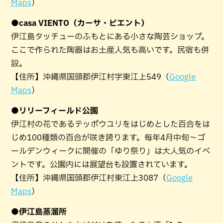
Maps
）
●casa VIENTO（カーサ・ビエント）
伊江島タッチューのふもとにある小さな陶芸ショップ。
ここで作られた陶器はお土産人気も高いです。民宿も併
設。
【住所】沖縄県国頭郡伊江村字東江上549（
Google
Maps
）
●リリーフィールド公園
伊江村の花であるテッポウユリをはじめとした百合をは
じめ100種類の百合が咲き誇ります。毎年4月中旬～ゴ
ールデンウィークに開催の「ゆり祭り」は大人気のイベ
ントです。公園内には展望台も設置されています。
【住所】沖縄県国頭郡伊江村東江上3087（
Google
Maps
）
●伊江島蒸溜所