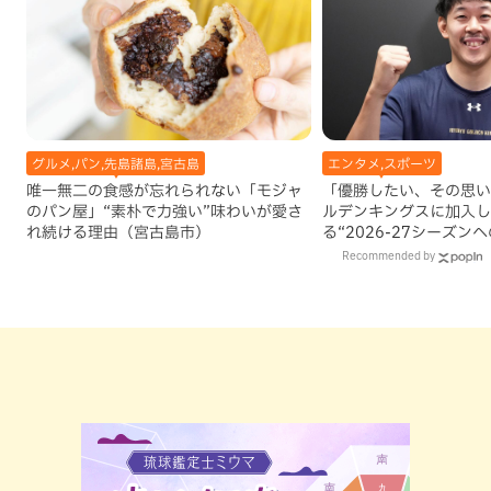
グルメ,パン,先島諸島,宮古島
エンタメ,スポーツ
唯一無二の食感が忘れられない「モジャ
「優勝したい、その思い
のパン屋」“素朴で力強い”味わいが愛さ
ルデンキングスに加入し
れ続ける理由（宮古島市）
る“2026-27シーズン
Recommended by