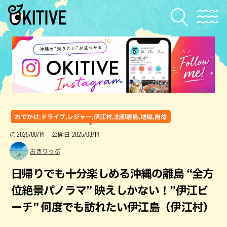
おでかけ,ドライブ,レジャー,伊江村,北部離島,地域,自然
2025/08/14
2025/08/14
公開日
おきりっぷ
日帰りでも十分楽しめる沖縄の離島 “全方
位絶景パノラマ” 映えしかない！”伊江ビ
ーチ” 何度でも訪れたい伊江島（伊江村）