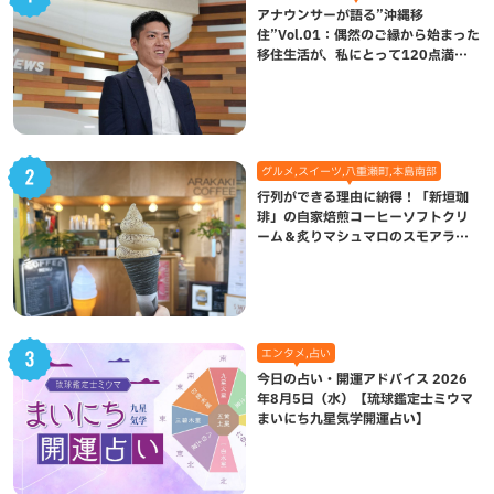
アナウンサーが語る”沖縄移
住”Vol.01：偶然のご縁から始まった
移住生活が、私にとって120点満点
になった理由
グルメ,スイーツ,八重瀬町,本島南部
行列ができる理由に納得！「新垣珈
琲」の自家焙煎コーヒーソフトクリ
ーム＆炙りマシュマロのスモアラテ
が絶品（八重瀬町）
エンタメ,占い
今日の占い・開運アドバイス 2026
年8月5日（水）【琉球鑑定士ミウマ
まいにち九星気学開運占い】