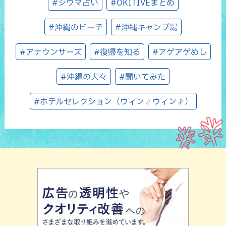
#シウマ占い
#OKITIVEまとめ
#沖縄のビーチ
#沖縄キャンプ場
#アナウンサーズ
#復帰を知る
#アゲアゲめし
#沖縄の人々
#聞いてみた
#ホテルセレクション（ウィン♪ウィン♪）