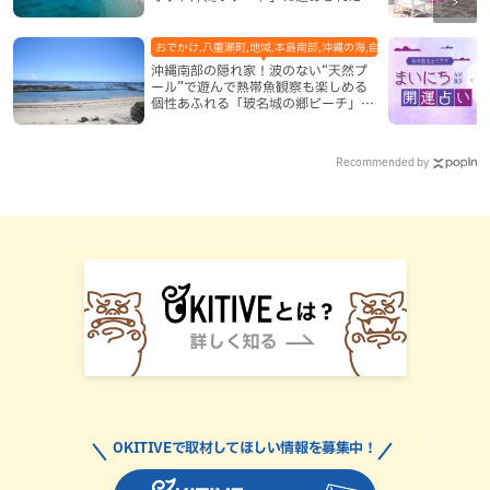
い
おでかけ,八重瀬町,地域,本島南部,沖縄の海,自然
沖縄南部の隠れ家！波のない“天然プ
ール”で遊んで熱帯魚観察も楽しめる
個性あふれる「玻名城の郷ビーチ」
（八重瀬町）
Recommended by
OKITIVEで取材してほしい情報を募集中！