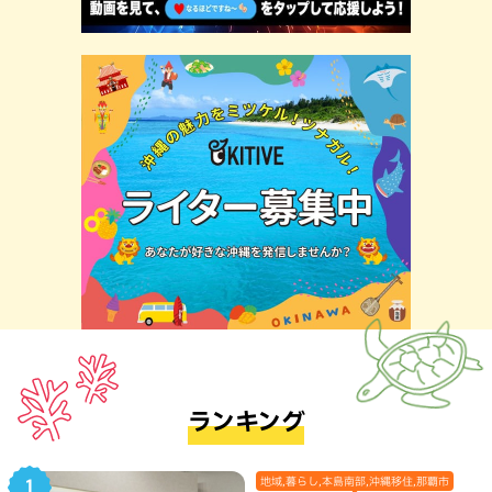
ランキング
地域,暮らし,本島南部,沖縄移住,那覇市