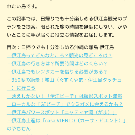
れたい島です。
この記事では、日帰りでも十分楽しめる伊江島観光のプ
ランをご提案。限られた旅の時間を無駄にしない、かゆ
いところに手が届くお役立ち情報をお届けします。
目次：日帰りでも十分楽しめる沖縄の離島 伊江島
・伊江島ってどんなところ？観光の見どころは？
・伊江島の行き方は？所要時間はどのくらい？
・伊江島でもレンタカーを借りる必要がある？
・360度の絶景！城山（ぐすくやま・伊江島タッチュ
ー）に行こう
・映えしかない！「伊江ビーチ」は撮影スポット満載
・ローカルな「GIビーチ」でウミガメに会えるかも？
・伊江島パワースポット「ニャティヤ洞（がま）」
・伊江島土産は「casa VIENTO（カーサ・ビエント）」
のやちむん