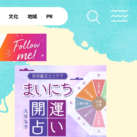
文化
地域
PR
復帰50年
本島北部
本島中部
本島南部
先島諸島
北部離島
南部離島