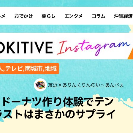
ルメ
おでかけ
暮らし
エンタメ
コラム
沖縄経済
ーメン
デート
沖縄そば
レシピ
スポーツ
ドライブ
SDGs
占い
クアウト
散歩
ファッション
カフェ
タレント・芸人
ソロ活
ローカルニュース
テレビ
・魚料理
自然
和食・日本料理
沖縄移住
イベント
子ども
沖縄旧暦行事
縄料理
歴史
アジア・エスニック
体験
,テレビ,南城市,地域
中華
レジャー
イタリアン
アート
友近×ありんくりんのい～あんべぇ
西洋料理
ショッピング
フレンチ
ホテル
・ドーナツ作り体験でテン
キ・焼肉
サウナ
焼鳥・串料理
公園
ラストはまさかのサプライ
の肉料理
沖縄の海
居酒屋・バー
・バイキング
スイーツ