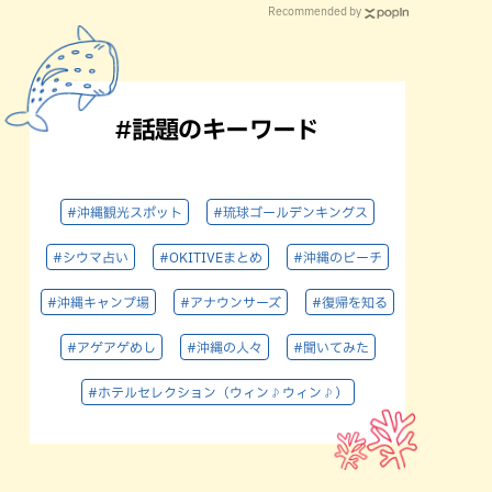
Recommended by
#話題のキーワード
#沖縄観光スポット
#琉球ゴールデンキングス
#シウマ占い
#OKITIVEまとめ
#沖縄のビーチ
#沖縄キャンプ場
#アナウンサーズ
#復帰を知る
#アゲアゲめし
#沖縄の人々
#聞いてみた
#ホテルセレクション（ウィン♪ウィン♪）