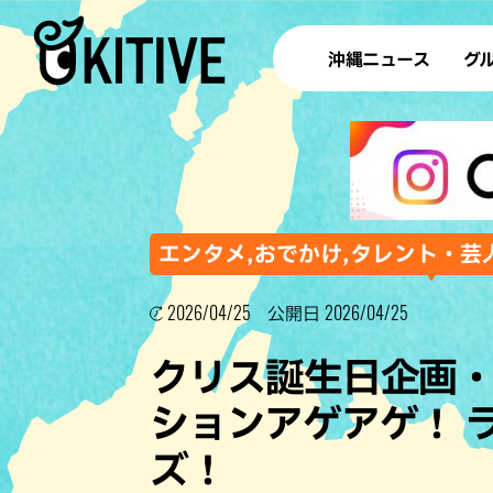
沖縄ニュース
グ
ラ
テイ
すし
沖
エンタメ,おでかけ,タレント・芸人
2026/04/25
2026/04/25
公開日
洋食・
クリス誕生日企画
ステー
ションアゲアゲ！ 
その他
ズ！
ブッフェ