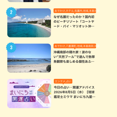
おでかけ,ホテル,名護市,地域,本島北部
なぜ名護だったのか？国内初
のビーチリゾート「コートヤ
ード・バイ・マリオット沖縄
リゾート」に込められた想い
おでかけ,八重瀬町,地域,本島南部,沖縄の海,自然
沖縄南部の隠れ家！波のな
い“天然プール”で遊んで熱帯
魚観察も楽しめる個性あふれ
る「玻名城の郷ビーチ」（八
重瀬町）
エンタメ,占い
今日の占い・開運アドバイス
2026年8月5日（水）【琉球
鑑定士ミウマ まいにち九星気
学開運占い】