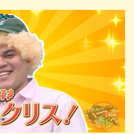
パン
カレー
バーガー
タコス・タコライス