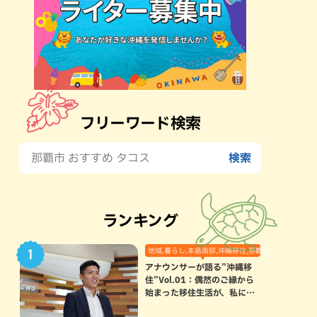
フリーワード検索
ランキング
地域,暮らし,本島南部,沖縄移住,那覇市
アナウンサーが語る”沖縄移
住”Vol.01：偶然のご縁から
始まった移住生活が、私にと
って120点満点になった理由