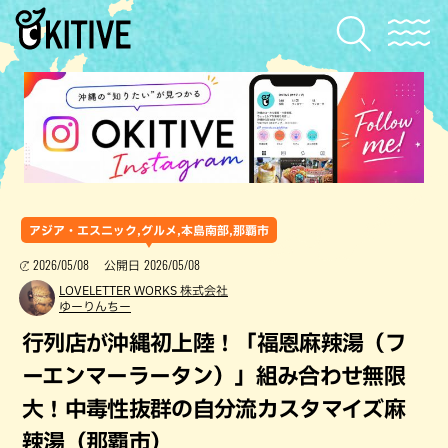
アジア・エスニック,グルメ,本島南部,那覇市
2026/05/08
2026/05/08
公開日
LOVELETTER WORKS 株式会社
ゆーりんちー
行列店が沖縄初上陸！「福恩麻辣湯（フ
ーエンマーラータン）」組み合わせ無限
大！中毒性抜群の自分流カスタマイズ麻
辣湯（那覇市）