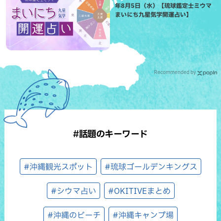
年8月5日（水）【琉球鑑定士ミウマ
まいにち九星気学開運占い】
Recommended by
#話題のキーワード
#沖縄観光スポット
#琉球ゴールデンキングス
#シウマ占い
#OKITIVEまとめ
#沖縄のビーチ
#沖縄キャンプ場