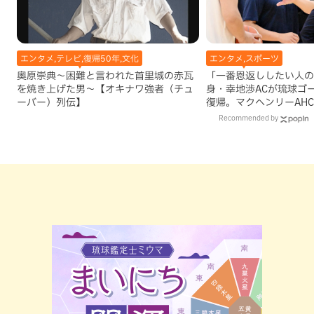
エンタメ,テレビ,復帰50年,文化
エンタメ,スポーツ
奥原崇典～困難と言われた首里城の赤瓦
「一番恩返ししたい人の
を焼き上げた男～【オキナワ強者（チュ
身・幸地渉ACが琉球ゴ
ーバー）列伝】
復帰。マクヘンリーAH
理由
Recommended by