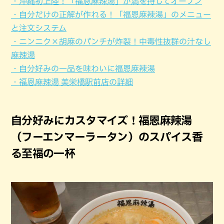
・沖縄初上陸！「福恩麻辣湯」が満を持してオープン
・自分だけの正解が作れる！「福恩麻辣湯」のメニュー
と注文システム
・ニンニク×胡麻のパンチが炸裂！中毒性抜群の汁なし
麻辣湯
・自分好みの一品を味わいに福恩麻辣湯
・福恩麻辣湯 美栄橋駅前店の詳細
自分好みにカスタマイズ！福恩麻辣湯
（フーエンマーラータン）のスパイス香
る至福の一杯