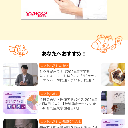
あなたへおすすめ！
エンタメ,テレビ,占い
シウマが占う！『2026年下半期
は？』キーワードは”シンプル”ラッキ
ーナンバーや開運スポット、開運フー
ドも紹介
エンタメ,占い
今日の占い・開運アドバイス 2026年
8月4日（火）【琉球鑑定士ミウマ ま
いにち九星気学開運占い】
エンタメ,テレビ,復帰50年,文化
鎌倉芳太郎～首里城を救った男～【オ