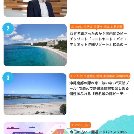
になった理由
おでかけ,ホテル,名護市,地域,本島北部
なぜ名護だったのか？国内初のビー
チリゾート「コートヤード・バイ・
マリオット沖縄リゾート」に込めら
れた想い
おでかけ,八重瀬町,地域,本島南部,沖縄の海,自
沖縄南部の隠れ家！波のない“天然プ
ール”で遊んで熱帯魚観察も楽しめる
個性あふれる「玻名城の郷ビーチ」
（八重瀬町）
エンタメ,占い
今日の占い・開運アドバイス 2026