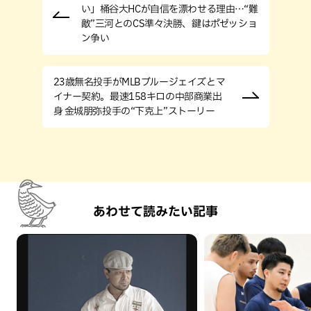
い」桶谷大HCが自信を漂わせる理由…“難
敵”三河とのCS準々決勝、鍵はポゼッショ
ン争い
23歳無名投手がMLBブルージェイズとマ
イナー契約。最速158キロの中部商業出
身 金城朋弥投手の“下克上”ストーリー
あわせて読みたい記事