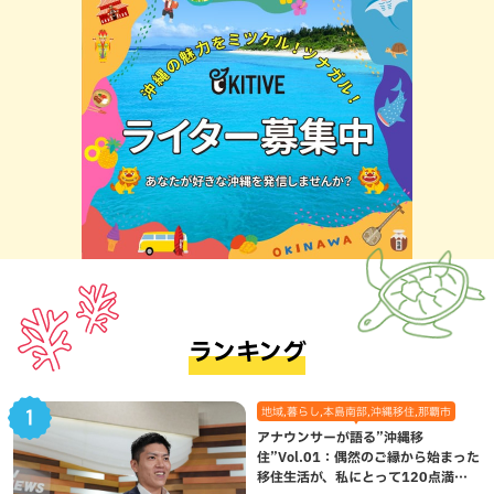
ランキング
地域,暮らし,本島南部,沖縄移住,那覇市
アナウンサーが語る”沖縄移
住”Vol.01：偶然のご縁から始まった
移住生活が、私にとって120点満点