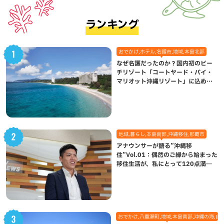
ランキング
おでかけ,ホテル,名護市,地域,本島北部
なぜ名護だったのか？国内初のビー
チリゾート「コートヤード・バイ・
マリオット沖縄リゾート」に込めら
れた想い
地域,暮らし,本島南部,沖縄移住,那覇市
アナウンサーが語る”沖縄移
住”Vol.01：偶然のご縁から始まった
移住生活が、私にとって120点満点
になった理由
おでかけ,八重瀬町,地域,本島南部,沖縄の海,自