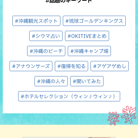
#話題のキーワード
#沖縄観光スポット
#琉球ゴールデンキングス
#シウマ占い
#OKITIVEまとめ
#沖縄のビーチ
#沖縄キャンプ場
#アナウンサーズ
#復帰を知る
#アゲアゲめし
#沖縄の人々
#聞いてみた
#ホテルセレクション（ウィン♪ウィン♪）