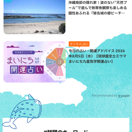
沖縄南部の隠れ家！波のない“天然プ
ール”で遊んで熱帯魚観察も楽しめる
個性あふれる「玻名城の郷ビーチ」
（八重瀬町）
エンタメ,占い
今日の占い・開運アドバイス 2026
年8月5日（水）【琉球鑑定士ミウマ
まいにち九星気学開運占い】
Recommended by