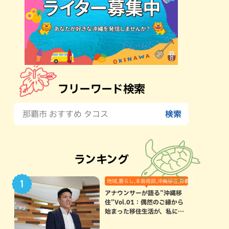
フリーワード検索
ランキング
地域,暮らし,本島南部,沖縄移住,那覇市
アナウンサーが語る”沖縄移
住”Vol.01：偶然のご縁から
始まった移住生活が、私にと
って120点満点になった理由