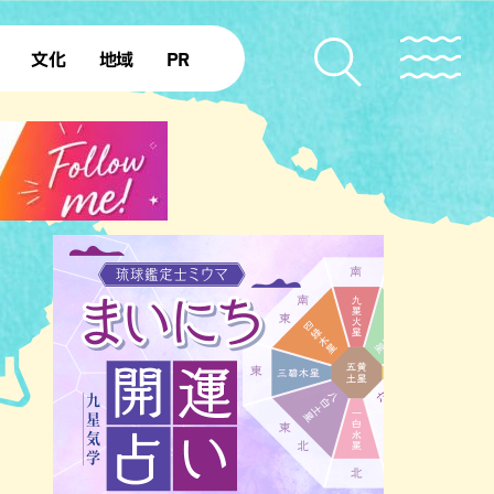
文化
地域
PR
復帰50年
本島北部
本島中部
本島南部
先島諸島
北部離島
南部離島