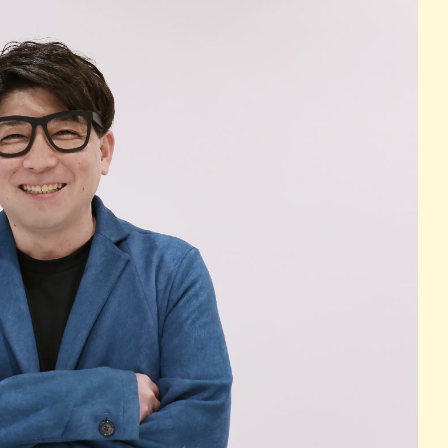
パン
カレー
バーガー
タコス・タコライス