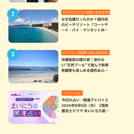
おでかけ,ホテル,名護市,地域,本島北部
なぜ名護だったのか？国内初
のビーチリゾート「コートヤ
ード・バイ・マリオット沖縄
リゾート」に込められた想い
おでかけ,八重瀬町,地域,本島南部,沖縄の海,自然
沖縄南部の隠れ家！波のな
い“天然プール”で遊んで熱帯
魚観察も楽しめる個性あふれ
る「玻名城の郷ビーチ」（八
重瀬町）
エンタメ,占い
今日の占い・開運アドバイス
2026年8月5日（水）【琉球
鑑定士ミウマ まいにち九星気
学開運占い】