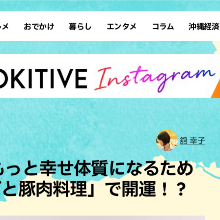
ルメ
おでかけ
暮らし
エンタメ
コラム
沖縄経済
ーメン
デート
沖縄そば
レシピ
スポーツ
ドライブ
SDGs
占い
クアウト
散歩
ファッション
カフェ
タレント・芸人
ソロ活
ローカルニュース
テレビ
・魚料理
自然
和食・日本料理
沖縄移住
イベント
子ども
沖縄旧暦行事
縄料理
歴史
アジア・エスニック
体験
中華
レジャー
イタリアン
アート
舘 幸子
西洋料理
ショッピング
フレンチ
ホテル
もっと幸せ体質になるため
キ・焼肉
サウナ
焼鳥・串料理
公園
ばと豚肉料理」で開運！？
の肉料理
沖縄の海
居酒屋・バー
・バイキング
スイーツ