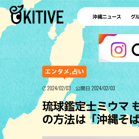
沖縄ニュース
グ
ラ
テイ
すし
沖
エンタメ,占い
2024/02/03
2024/02/03
公開日
洋食・
琉球鑑定士ミウマ 
ステー
の方法は「沖縄そ
その他
ブッフェ