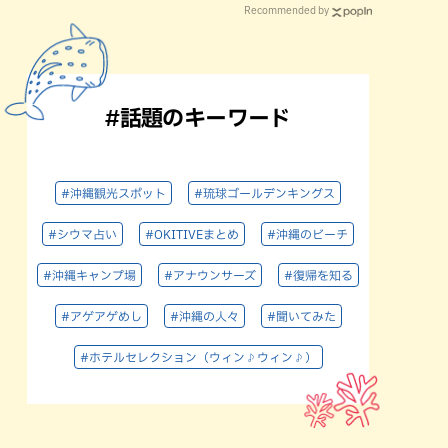
Recommended by
#話題のキーワード
#沖縄観光スポット
#琉球ゴールデンキングス
#シウマ占い
#OKITIVEまとめ
#沖縄のビーチ
#沖縄キャンプ場
#アナウンサーズ
#復帰を知る
#アゲアゲめし
#沖縄の人々
#聞いてみた
#ホテルセレクション（ウィン♪ウィン♪）