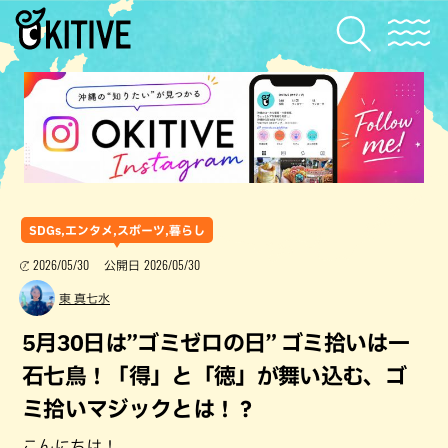
SDGs,エンタメ,スポーツ,暮らし
2026/05/30
2026/05/30
公開日
東 真七水
5月30日は”ゴミゼロの日” ゴミ拾いは一
石七鳥！「得」と「徳」が舞い込む、ゴ
ミ拾いマジックとは！？
こんにちは！