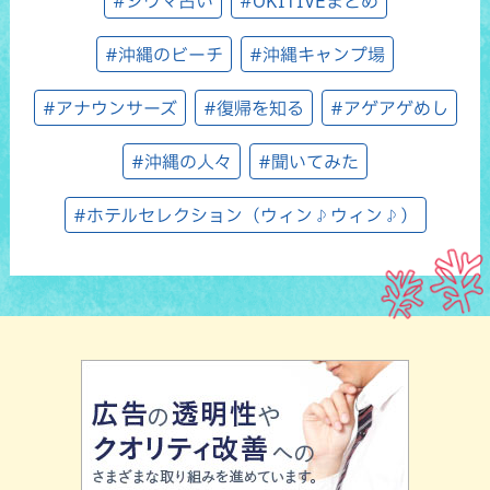
#シウマ占い
#OKITIVEまとめ
#沖縄のビーチ
#沖縄キャンプ場
#アナウンサーズ
#復帰を知る
#アゲアゲめし
#沖縄の人々
#聞いてみた
#ホテルセレクション（ウィン♪ウィン♪）