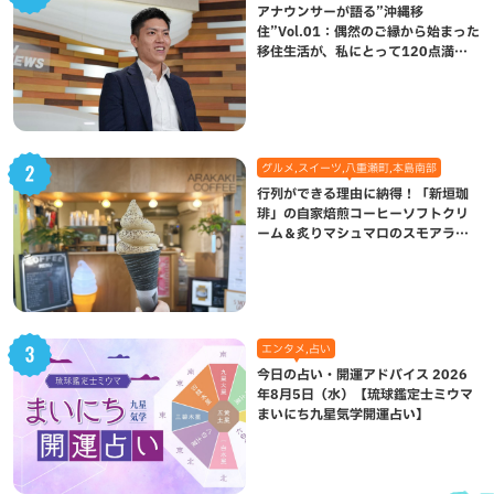
アナウンサーが語る”沖縄移
住”Vol.01：偶然のご縁から始まった
移住生活が、私にとって120点満点
になった理由
グルメ,スイーツ,八重瀬町,本島南部
行列ができる理由に納得！「新垣珈
琲」の自家焙煎コーヒーソフトクリ
ーム＆炙りマシュマロのスモアラテ
が絶品（八重瀬町）
エンタメ,占い
今日の占い・開運アドバイス 2026
年8月5日（水）【琉球鑑定士ミウマ
まいにち九星気学開運占い】