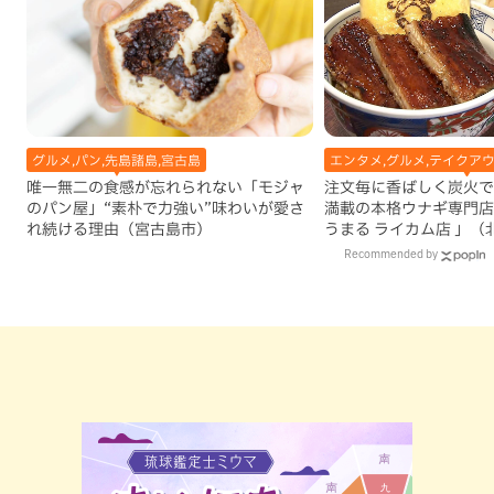
グルメ,パン,先島諸島,宮古島
エンタメ,グルメ,テイクアウ
唯一無二の食感が忘れられない「モジャ
注文毎に香ばしく炭火で
のパン屋」“素朴で力強い”味わいが愛さ
満載の本格ウナギ専門店
れ続ける理由（宮古島市）
うまる ライカム店 」（
Recommended by