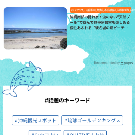
おでかけ,八重瀬町,地域,本島南部,沖縄の海,自
沖縄南部の隠れ家！波のない“天然プ
ール”で遊んで熱帯魚観察も楽しめる
個性あふれる「玻名城の郷ビーチ」
（八重瀬町）
Recommended by
#話題のキーワード
#沖縄観光スポット
#琉球ゴールデンキングス