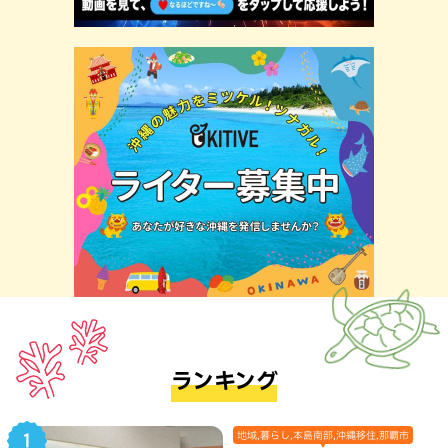
ランキング
地域,暮らし,本島南部,沖縄移住,那覇市