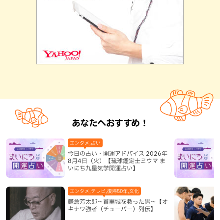
あなたへおすすめ！
エンタメ,占い
今日の占い・開運アドバイス 2026年
8月4日（火）【琉球鑑定士ミウマ ま
いにち九星気学開運占い】
エンタメ,テレビ,復帰50年,文化
鎌倉芳太郎～首里城を救った男～【オ
キナワ強者（チューバー）列伝】